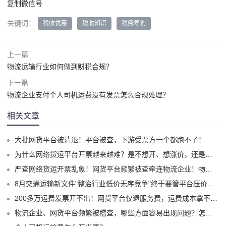
复制微信号
关键词：
税收优惠
税收知识
税务筹划
上一篇
物流运输行业如何做到财税合规？
下一篇
物流企业支付个人司机运费没有发票怎么合规处理？
相关文章
大批网货平台被清退！平台被查，下游受票方一个都跑不了！
为什么网络货运平台开票越来越难？是不想开、想涨价，还是真的开不出来了？
严查网络货运开票乱象！网货平台频繁被查牵连物流企业！物流企业该怎么合规拿到运费成本票？
8月交通运输新文件"整治行业低价无序竞争"终于要管平台压价了？
200多万运费发票开不出！网货平台仅退服务费，运费成本拿不到怎么办？
物流企业、网货平台频繁被稽查，哪些方面容易出现问题？怎么实现合规经营？