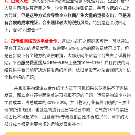
1、白条入账：
是大部分中小物流企业常见的处理方式，企业在给个
人货车司机结算运费之后，企业直接以转账记录、手写收据的方式作
为凭证，
但是这种方式会导致企业账面产生大量的运费支出，但是没
有合规的成本凭证，会出现比较大的税务风险，
特别是在金税四期
下，要求“四流合一”！
2、跟传统网络货运平台合作：
这些方式在之前确实可行，可以通过
平台开具9%的运费发票，仅需要4.5%~5.5%的服务费就可以了，但
是在新规下各个地方的返税取消，大部分网络货运平台失去了返税补
贴，平
台服务费直接从4.5%~5.5%上涨到10%~11%！
并且传统的网
络货运平台只能解决运输发票的问题，依旧是没有办法合规解决司机
个税申报的问题；
并且如果物流企业合作的个人货车司机如果长期提供不了运输
发票，那么企业还会面临着进项抵扣不足的问题，运费是物流企业的
主要成本，占总成本的30%~50%，并且物流行业有着明确的“三票比
例”的抵扣规则，也就是物流行业日常经营中的：油气费13%专票抵
扣占比不得超35%，过路费3%专票抵扣占比不得超15%，剩下的大
部分成本都是需要合规的运输发票来补齐！