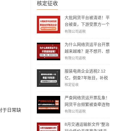
核定征收
大批网货平台被清退！平
台被查，下游受票方一个
都跑不了！
有限公司返税
为什么网络货运平台开票
越来越难？是不想开、想
涨价，还是真的开不出来
有限公司返税
了？
服装电商企业逃税2.12
亿，倒查7年账目，补税
加罚款3.62亿元！
核定征收
严查网络货运开票乱象！
网货平台频繁被查牵连物
对于日常缺
流企业！物流企业该怎么
有限公司返税
合规拿到运费成本票？
8月交通运输新文件"整治