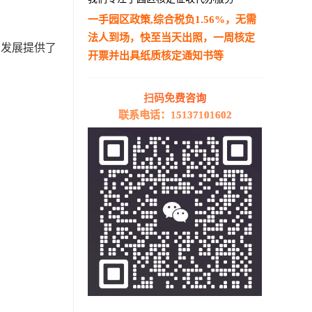
一手园区政策,综合税负1.56%，无需
法人到场，快至当天出照，一周核定
和发展提供了
开票并出具纸质核定通知书等
—————————————————————
扫码免费咨询
联系电话：15137101602