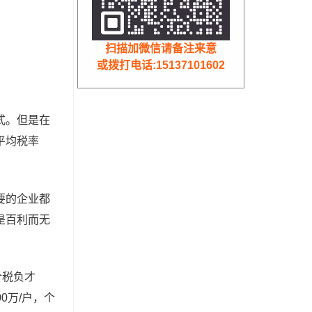
扫描加微信请备注来意
或拨打电话:15137101602
式。但是在
平均税率
要的企业都
是百利而无
合税负才
0万/户，个