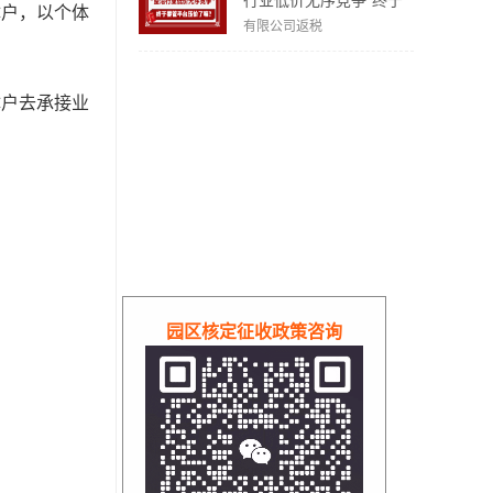
行业低价无序竞争"终于
体户，以个体
要管平台压价了？
有限公司返税
体户去承接业
园区核定征收政策咨询