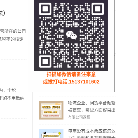
核定征收
法）
服装电商企业逃税2.12
亿，倒查7年账目，补税
管所在的公司
加罚款3.62亿元！
核定征收
低税率的核定
严查网络货运开票乱象！
网货平台频繁被查牵连物
流企业！物流企业该怎么
有限公司返税
合规拿到运费成本票？
扫描加微信请备注来意
200多万运费发票开不
或拨打电话:15137101602
出！网货平台仅退服务
费，运费成本拿不到怎么
有限公司返税
为：个税
办？
以下的不用缴纳
物流企业、网货平台频繁
被稽查，哪些方面容易出
现问题？怎么实现合规经
有限公司返税
营？
电商没有成本票应该怎么