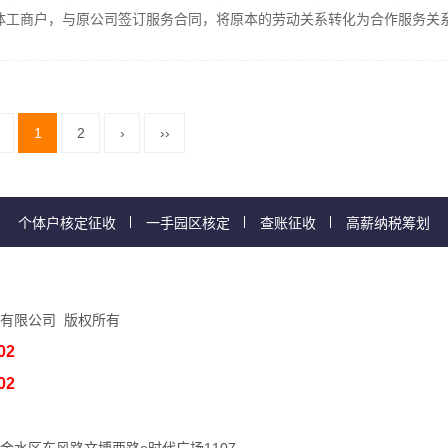
工商户，与原公司签订服务合同，将原本的劳动关系转化为合作服务关系.
1
2
›
››
个体户核定征收
一手园区核定
查账征收
高薪纳税筹划
有限公司 版权所有
02
02
金水区东风路文博西路e时代广场1107