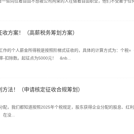
者一些向往着自由不想被公司拘束的人在做着自由职业，他们不受雇于任
定征收方案！（高薪税务筹划方案）
的个人薪金所得税是按照阶梯式征收的，具体的计算方式为：个税=（
率-扣除数。起征点为5000元！ &nb...
筹划方法！（申请核定征收合规筹划）
，我们都知道按照2025年个税规定，股东获得企业分配的股息、红利
没...