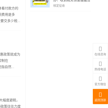
办？收到税务预警提醒合
规解决方案！
核定征收
体看付款方的
间费用是多
交多少税...
优惠政策就成为
在线咨询
控制在
自然...
热线电话
官方微信
要大幅度避税，
返回顶部
种政策往往力度