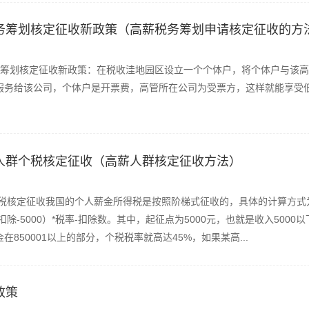
税务筹划核定征收新政策（高薪税务筹划申请核定征收的方
筹划核定征收新政策：在税收洼地园区设立一个个体户，将个体户与该高
服务给该公司，个体户是开票费，高管所在公司为受票方，这样就能享受
入人群个税核定征收（高薪人群核定征收方法）
个税核定征收我国的个人薪金所得税是按照阶梯式征收的，具体的计算方式
扣除-5000）*税率-扣除数。其中，起征点为5000元，也就是收入5000
850001以上的部分，个税税率就高达45%，如果某高...
政策