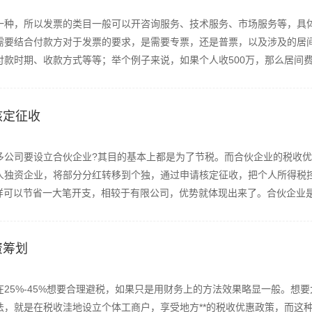
一种，所以发票的类目一般可以开咨询服务、技术服务、市场服务等，具
需要结合付款方对于发票的要求，是需要专票，还是普票，以及涉及的居
款时期、收款方式等等；举个例子来说，如果个人收500万，那么居间费要
核定征收
多公司要设立合伙企业?其目的基本上都是为了节税。而合伙企业的税收
人独资企业，将部分分红转移到个独，通过申请核定征收，把个人所得税
，这样可以节省一大笔开支，相较于有限公司，优势就体现出来了。合伙企业是指
资筹划
25%-45%想要合理避税，如果只是用财务上的方法效果略显一般。想
法，就是在税收洼地设立个体工商户，享受地方**的税收优惠政策，而这