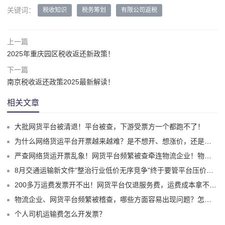
关键词：
税收知识
税务筹划
有限公司返税
上一篇
2025年重庆园区税收返还新政策！
下一篇
南京税收返还政策2025最新解读！
相关文章
大批网货平台被清退！平台被查，下游受票方一个都跑不了！
为什么网络货运平台开票越来越难？是不想开、想涨价，还是真的开不出来了？
严查网络货运开票乱象！网货平台频繁被查牵连物流企业！物流企业该怎么合规拿到运费成本票？
8月交通运输新文件"整治行业低价无序竞争"终于要管平台压价了？
200多万运费发票开不出！网货平台仅退服务费，运费成本拿不到怎么办？
物流企业、网货平台频繁被稽查，哪些方面容易出现问题？怎么实现合规经营？
个人司机运输费怎么开发票？