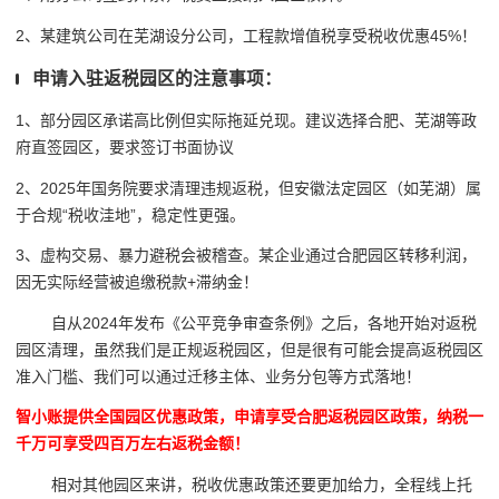
2、某建筑公司在芜湖设分公司，工程款增值税享受税收优惠45%！
申请入驻返税园区的注意事项：
1、部分园区承诺高比例但实际拖延兑现。建议选择合肥、芜湖等政
府直签园区，要求签订书面协议
2、2025年国务院要求清理违规返税，但安徽法定园区（如芜湖）属
于合规“税收洼地”，稳定性更强。
3、虚构交易、暴力避税会被稽查。某企业通过合肥园区转移利润，
因无实际经营被追缴税款+滞纳金！
自从2024年发布《公平竞争审查条例》之后，各地开始对返税
园区清理，虽然我们是正规返税园区，但是很有可能会提高返税园区
准入门槛、我们可以通过迁移主体、业务分包等方式落地！
智小账提供全国园区优惠政策，申请享受合肥返税园区政策，纳税一
千万可享受四百万左右返税金额！
相对其他园区来讲，税收优惠政策还要更加给力，全程线上托