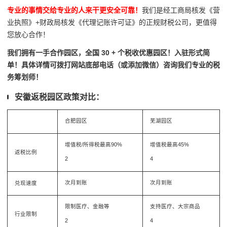
专业的事情交给专业的人来干更安全可靠！
我们是经工商局核发《营
业执照》+财政局核发《代理记账许可证》的正规财税公司，更值得
您放心合作！
我们拥有一手合作园区，全国 30 + 个税收优惠园区！入驻形式简
单！具体详情可拨打网站底部电话（或添加微信）咨询我们专业的税
务筹划师！
安徽返税园区政策对比：
合肥园区
芜湖园区
增值税/所得税最高90%
增值税最高45%
返税比例
4
2
次月到账
次月到账
兑现速度
限制医疗、金融等
支持医疗、大宗商品
行业限制
4
2