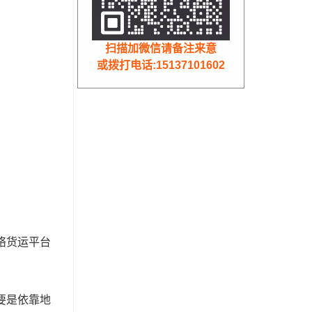
扫描加微信请备注来意
或拨打电话:15137101602
络货运平台
要是依靠地