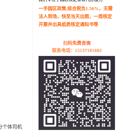
一手园区政策,综合税负1.56%，无需
法人到场，快至当天出照，一周核定
开票并出具纸质核定通知书等
—————————————————————
扫码免费咨询
联系电话：15137101602
分个体司机