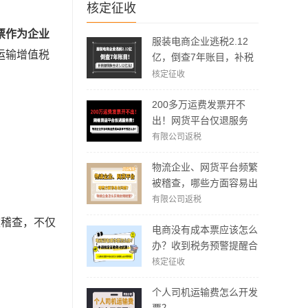
核定征收
票作为企业
服装电商企业逃税2.12
运输增值税
亿，倒查7年账目，补税
加罚款3.62亿元！
核定征收
200多万运费发票开不
出！网货平台仅退服务
费，运费成本拿不到怎么
有限公司返税
；
办？
物流企业、网货平台频繁
被稽查，哪些方面容易出
现问题？怎么实现合规经
有限公司返税
营？
被稽查，不仅
电商没有成本票应该怎么
办？收到税务预警提醒合
规解决方案！
核定征收
个人司机运输费怎么开发