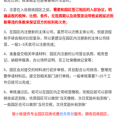
返还比例，政策稳定也是需要格外注意的；
2、注意在入驻税收园区之前，
需要和园区签订相应的入驻协议，明
确返税的税种、比例、条件，兑现周期以及政策变动导致返税延迟到
账等违约条款来保证双方的权利和义务；
3、在园区内注册新的主体公司，虽然可以迁移主体公司，但是流程
和手续会相对比较复杂，所以更建议在园区内注册新的主体公司经
营，一般1~3天就可以注册完成；
4、准备提交相关申请材料：
园区内注册的公司营业执照、税务登
记、纳税申报表、办公场所证明、员工社保缴纳记录等；
5、园区会对提交的材料进行初步审核，并且配合公司修改、整理完
整申请材料后，提交到相关部门进行审核，一般审核需要7~15个工
作日就可以完成；
6、审核通过后，就可以在园区内正常经营缴税，完税后就可以获得
税收返还到账，优质园区可以做到“当天缴税、次日奖励补贴到账”，
一般园区也可以做到“当月交税，次月奖励补贴到账”
智小账提供专业园区招商优惠
税务筹划
服务，拥有招商园区，