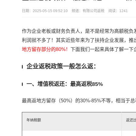
日期：
2025-05-15 09:52:10
频道：
有限公司返税
阅读：1241
作为企业老板或财务负责人，是不是经常为高额税负
利润就不多了！其实近些年来为了扶持企业发展，推
地方留存部分的80%！
下面我们一起来具体了解一下
企业返税政策一般怎么返：
一、增值税返还：最高返税85%
最高返地方留存（50%）的
30%-85%
不等
，相当于总
年纳税额
返还