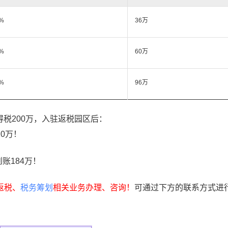
%
36万
%
60万
%
96万
得税200万，入驻返税园区后：
20万！
到账184万！
返税、
税务筹划
相关业务办理、咨询！
可通过下方的联系方式进