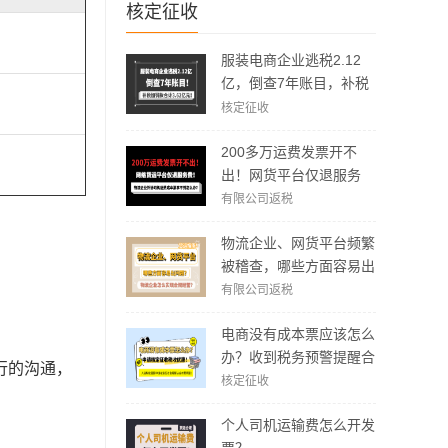
核定征收
服装电商企业逃税2.12
亿，倒查7年账目，补税
加罚款3.62亿元！
核定征收
200多万运费发票开不
出！网货平台仅退服务
费，运费成本拿不到怎么
有限公司返税
办？
物流企业、网货平台频繁
被稽查，哪些方面容易出
现问题？怎么实现合规经
有限公司返税
营？
电商没有成本票应该怎么
办？收到税务预警提醒合
行的沟通，
规解决方案！
核定征收
个人司机运输费怎么开发