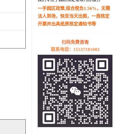
一手园区政策,综合税负1.56%，无需
法人到场，快至当天出照，一周核定
开票并出具纸质核定通知书等
—————————————————————
扫码免费咨询
联系电话：15137101602