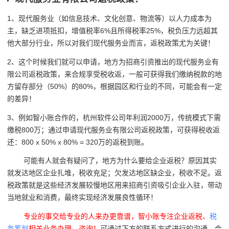
1、现代服务业（如信息技术、文化创意、物流等）以人力成本为
主，缺乏进项抵扣，增值税率6%且所得税率25%，税负压力远超其
他大部分行业，所以
对我们现代服务业而言，返税政策尤为关键！
2、这个时候我们就可以申请，
地方为招商引资推出的
现代服务业有
限公司返税政策，来合规享受税收返，一般可获得我们缴纳税款的地
方留存部分（50%）的80%，根据园区和行业的不同，可能会有一定
的差异！
3、例如智小账合作的，杭州软件公司年利润2000万，传统模式下需
缴税800万；通过申请现代服务业有限公司返税政策，可获得税收返
还：800 x 50% x 80% = 320万的返税到账。
可能有人就会有疑问了，地方为什么要给企业返税？原因其实
就发达地区企业扎堆，税收充足；欠发达地区缺企业，税收不足。返
税政策就是这些经济发展较慢地区用来招商引资吸引企业入驻，带动
当地就业和消费，最终实现经济发展良性循环！
专业的事交给专业的人来办更靠谱，智小账专注企业返税、
税
务筹划
相关业务办理、咨询！
可通过下方的联系方式进行的沟通，会