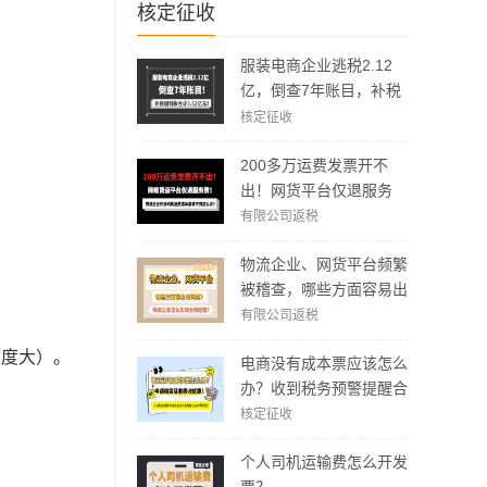
核定征收
服装电商企业逃税2.12
亿，倒查7年账目，补税
加罚款3.62亿元！
核定征收
200多万运费发票开不
出！网货平台仅退服务
费，运费成本拿不到怎么
有限公司返税
办？
物流企业、网货平台频繁
被稽查，哪些方面容易出
现问题？怎么实现合规经
有限公司返税
营？
力度大）。
电商没有成本票应该怎么
办？收到税务预警提醒合
规解决方案！
核定征收
个人司机运输费怎么开发