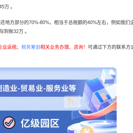
45万 。
返还地方部分的
70%-80%，
相当于总税额的
40%左右，例如我们
际到账
32
万
。
企业返税、
税务筹划
相关业务办理、咨询！
可通过下方的联系方