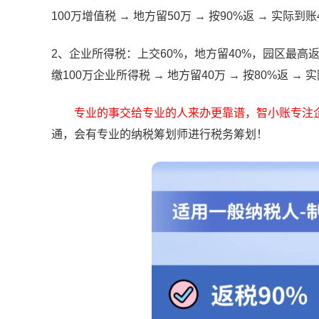
100万增值税 → 地方留50万 → 按90%返 → 实际到账
2、企业所得税
：上交
60%
，地方留
40%
，园区最高
缴
100
万企业所得税
→
地方留4
0
万
→
按
80%
返
→
实
专业的事交给专业的人来办更靠谱，智小账专注
通，会有专业的纳税筹划师进行税务筹划！