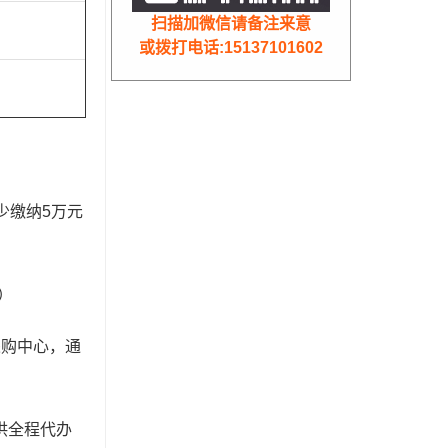
扫描加微信请备注来意
或拨打电话:15137101602
少缴纳5万元
）
采购中心，通
供全程代办