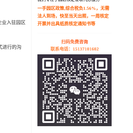
一手园区政策,综合税负1.56%，无需
法人到场，快至当天出照，一周核定
企业入驻园区
开票并出具纸质核定通知书等
—————————————————————
扫码免费咨询
式进行的沟
联系电话：15137101602