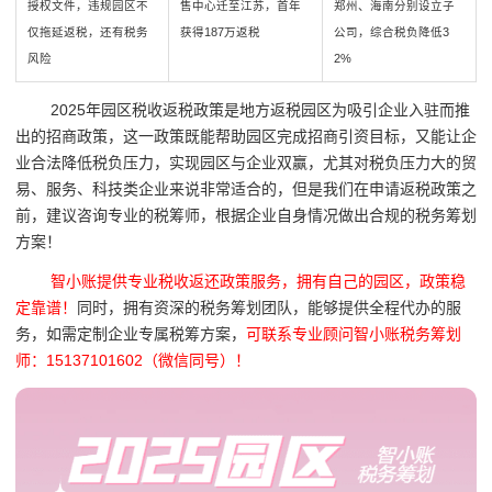
授权文件，违规园区不
售中心迁至江苏，首年
郑州、海南分别设立子
仅拖延返税，还有税务
获得187万返税
公司，综合税负降低3
风险
2%
2025年园区税收返税政策是地方返税园区为吸引企业入驻而推
出的招商政策，这一政策既能帮助园区完成招商引资目标，又能让企
业合法降低税负压力，实现园区与企业双赢，尤其对税负压力大的贸
易、服务、科技类企业来说非常适合的，但是我们在申请返税政策之
前，建议咨询专业的税筹师，根据企业自身情况做出合规的税务筹划
方案！
智小账提供专业税收返还政策服务，拥有自己的园区，政策稳
定靠谱！
同时，拥有资深的税务筹划团队，能够提供全程代办的服
务，如需定制企业专属税筹方案，
可联系专业顾问智小账税务筹划
师：15137101602（微信同号）！