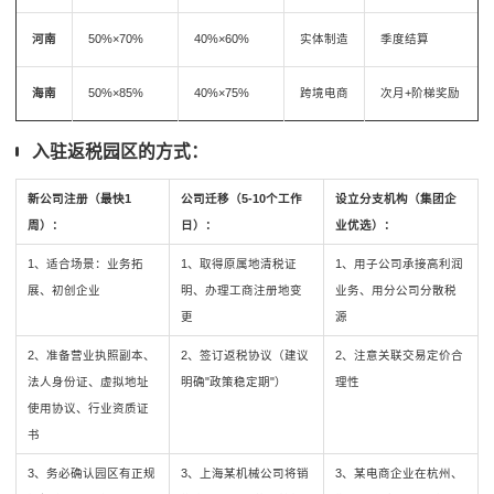
河南
50%×70%
40%×60%
实体制造
季度结算
海南
50%×85%
40%×75%
跨境电商
次月+阶梯奖励
入驻返税园区的方式：
新公司注册（最快1
公司迁移（5-10个工作
设立分支机构（集团企
周）：
日）：
业优选）：
1、适合场景：业务拓
1、取得原属地清税证
1、用子公司承接高利润
展、初创企业
明、
办理工商注册地变
业务、
用分公司分散税
更
源
2、准备
营业执照副本、
2、签订返税协议（建议
2、注意关联交易定价合
法人身份证、
虚拟地址
明确"政策稳定期"）
理性
使用协议、
行业资质证
书
3、务必确认园区有正规
3、上海某机械公司将销
3、某电商企业在杭州、