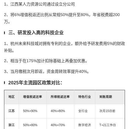
1、江西某人力资源公司通过设立分公司
2、将6%增值税返还比例从常规50%提升至80%，年省税费超200
万。
三、研发投入高的科技企业
1、杭州未来科技城对拥有专利的企业，额外给予研发费用5%的财政
补贴。
2、相当于在175%加计扣除基础上再叠加优惠。
3、当月缴税次月即返，资金周转效率提升40%。
2025年主流园区政策对比：
地区
增值税返还率
所得税返还率
特色行业
到账周期
江苏
50%×90%
40%×80%
全行业
次月15日前
浙江
50%×80%
40%×70%
数字经济
T+21工作日