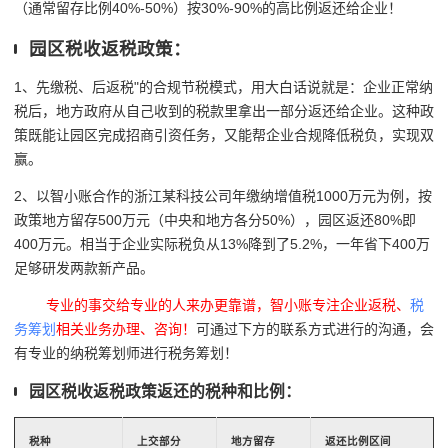
（通常留存比例40%-50%）按30%-90%的高比例返还给企业！
园区税收返税政策：
1、先缴税、后返税"的合规节税模式，用大白话说就是：企业正常纳
税后，地方政府从自己收到的税款里拿出一部分返还给企业。这种政
策既能让园区完成招商引资任务，又能帮企业合规降低税负，实现双
赢。
2、以智小账合作的浙江某科技公司年缴纳增值税1000万元为例，按
政策地方留存500万元（中央和地方各分50%），园区返还80%即
400万元。相当于企业实际税负从13%降到了5.2%，一年省下400万
足够研发两款新产品。
专业的事交给专业的人来办更靠谱，智小账专注企业返税、
税
务筹划
相关业务办理、咨询！
可通过下方的联系方式进行的沟通，会
有专业的纳税筹划师进行税务筹划！
园区税收返税政策返还的税种和比例：
税种
上交部分
地方留存
返还比例区间