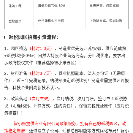
增值税返70%-80%
重庆巴南、河南郑州
建筑工程
仅持牌机构可申请
上海陆家嘴、深圳前海
金融投资
返税园区招商引资流程：
1、园区筛选
（耗时1-3天）
，制造业优先选江苏/安徽，供应链成熟
+返税比例80%+；自然人持股企业首选海南，分红税优惠，
要求出
示政府授权文件（
推荐选择智小账园区）！
2、材料准备
（耗时3-7天）
，营业执照副本、法人身份证（无需原
件）、近三年完税记录，纳税额决定返税比例！制造业需提供环评报
告、科技企业附高新技术认证。
3、政策落地
（次月生效）
，当月纳税、次月到账，签订书面返税协
议（明确比例、计算方式、违约责任），保留完税凭证原件（应对税
务稽查）！
智小账提供专业有限公司政策服务，拥有自己的返税园区，政
策稳定靠谱！
通过设立子公司、迁移总部职能等方式优化布局！智小