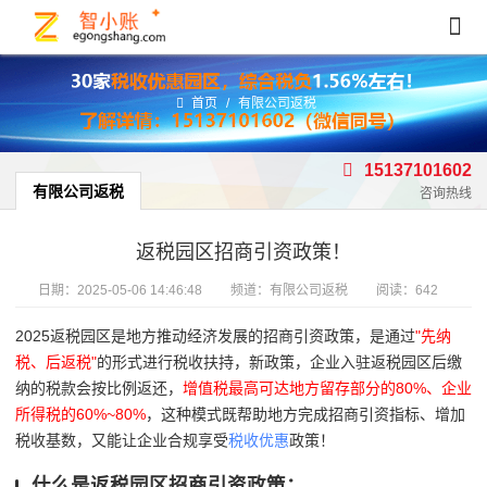
首页
/
有限公司返税
15137101602
有限公司返税
咨询热线
返税园区招商引资政策！
日期：
2025-05-06 14:46:48
频道：
有限公司返税
阅读：642
2025返税园区是地方推动经济发展的招商引资政策，是通过
"先纳
税、后返税"
的形式进行税收扶持，新政策，企业入驻返税园区后缴
纳的税款会按比例返还，
增值税最高可达地方留存部分的80%、企业
所得税的60%~80%
，这种模式既帮助地方完成招商引资指标、增加
税收基数，又能让企业合规享受
税收优惠
政策！
什么是返税园区招商引资政策：