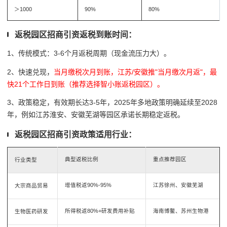
＞1000
90%
80%
返税园区招商引资返税到账时间：
1、传统模式：3-6个月返税周期（现金流压力大）。
2、
快速兑现，
当月缴税次月到账，
江苏/安徽推"当月缴次月返"，最
快21个工作日到账（推荐选择智小账返税园区）。
3、政策稳定，有效期长达3-5年，2025年多地政策明确延续至2028
年，例如江苏淮安、安徽芜湖等园区承诺长期稳定返税。
返税园区招商引资政策适用行业：
典型返税比例
重点推荐园区
行业类型
增值税返90%-95%
江苏徐州、安徽芜湖
大宗商品贸易
所得税返80%+研发费用补贴
海南博鳌、苏州生物港
生物医药研发