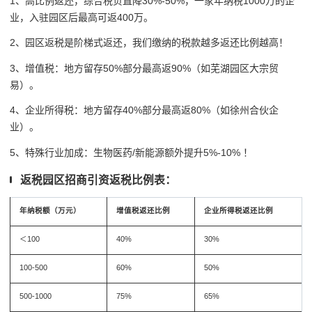
1、
高比例返还，综合税负直降30%-50%，
一家年纳税1000万的企
业，入驻园区后最高可返400万。
2、园区返税是阶梯式返还，我们缴纳的税款越多返还比例越高！
3、增值税：地方留存50%部分最高返90%（如芜湖园区大宗贸
易）。
4、企业所得税：地方留存40%部分最高返80%（如徐州合伙企
业）。
5、特殊行业加成：生物医药/新能源额外提升5%-10% ！
返税园区招商引资返税比例表：
年纳税额（万元）
增值税返还比例
企业所得税返还比例
＜100
40%
30%
100-500
60%
50%
500-1000
75%
65%