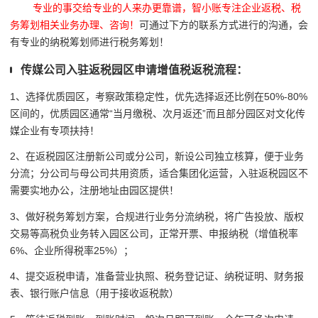
专业的事交给专业的人来办更靠谱，智小账专注企业返税、税
务筹划相关业务办理、咨询！
可通过下方的联系方式进行的沟通，会
有专业的纳税筹划师进行税务筹划！
传媒公司入驻返税园区申请增值税返税流程：
1、选择优质园区，考察政策稳定性，优先选择返还比例在50%-80%
区间的，优质园区通常“当月缴税、次月返还”而且部分园区对文化传
媒企业有专项扶持！
2、在返税园区注册新公司或分公司，新设公司独立核算，便于业务
分流；分公司与母公司共用资质，适合集团化运营，入驻返税园区不
需要实地办公，注册地址由园区提供！
3、做好税务筹划方案，合规进行业务分流纳税，将广告投放、版权
交易等高税负业务转入园区公司，正常开票、申报纳税（增值税率
6%、企业所得税率25%）；
4、提交返税申请，准备营业执照、税务登记证、纳税证明、财务报
表、银行账户信息（用于接收返税款）