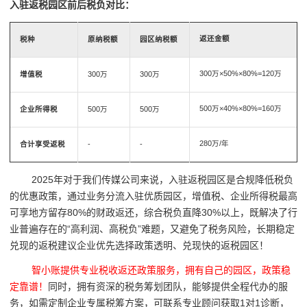
入驻返税园区前后税负对比：
返还金额
税种
原纳税额
园区纳税额
300万×50%×80%=120万
增值税
300万
300万
500万×40%×80%=160万
企业所得税
500万
500万
280万/年
合计享受返税
-
-
2025年对于我们传媒公司来说，入驻返税园区是合规降低税负
的优惠政策，通过业务分流入驻优质园区，增值税、企业所得税最高
可享地方留存80%的财政返还，综合税负直降30%以上，既解决了行
业普遍存在的“高利润、高税负”难题，又避免了税务风险，长期稳定
兑现的返税建议企业优先选择政策透明、兑现快的返税园区！
智小账提供专业税收返还政策服务，拥有自己的园区，政策稳
定靠谱！
同时，拥有资深的税务筹划团队，能够提供全程代办的服
务，如需定制企业专属税筹方案，可联系专业顾问获取1对1诊断，