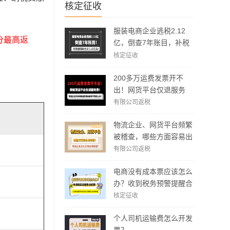
核定征收
服装电商企业逃税2.12
部分最高返
亿，倒查7年账目，补税
加罚款3.62亿元！
核定征收
200多万运费发票开不
出！网货平台仅退服务
费，运费成本拿不到怎么
有限公司返税
办？
物流企业、网货平台频繁
被稽查，哪些方面容易出
现问题？怎么实现合规经
有限公司返税
营？
电商没有成本票应该怎么
办？收到税务预警提醒合
规解决方案！
核定征收
个人司机运输费怎么开发