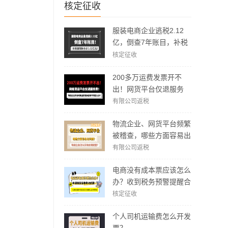
核定征收
服装电商企业逃税2.12
亿，倒查7年账目，补税
加罚款3.62亿元！
核定征收
200多万运费发票开不
出！网货平台仅退服务
费，运费成本拿不到怎么
有限公司返税
办？
物流企业、网货平台频繁
被稽查，哪些方面容易出
现问题？怎么实现合规经
有限公司返税
营？
电商没有成本票应该怎么
办？收到税务预警提醒合
规解决方案！
核定征收
个人司机运输费怎么开发