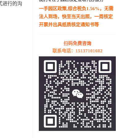
式进行的沟
一手园区政策,综合税负1.56%，无需
法人到场，快至当天出照，一周核定
开票并出具纸质核定通知书等
—————————————————————
扫码免费咨询
联系电话：15137101602