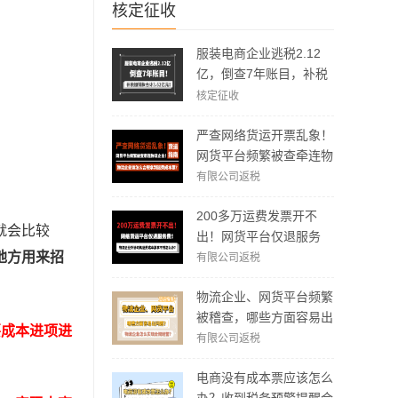
核定征收
服装电商企业逃税2.12
亿，倒查7年账目，补税
加罚款3.62亿元！
核定征收
严查网络货运开票乱象！
网货平台频繁被查牵连物
流企业！物流企业该怎么
有限公司返税
合规拿到运费成本票？
200多万运费发票开不
就会比较
出！网货平台仅退服务
费，运费成本拿不到怎么
地方用来招
有限公司返税
办？
物流企业、网货平台频繁
被稽查，哪些方面容易出
要成本进项进
现问题？怎么实现合规经
有限公司返税
营？
电商没有成本票应该怎么