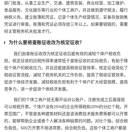
部门批准，从事工业生产、交通、建筑安装、商业经营、加工维护、
食品服务、文化娱乐等行业的个体工商户。并且做到遵守税法，履行
纳税义务。建立账簿和凭证，记录个体生产经营情况，妥善存放销售
凭证进行审查。账簿和凭证必须存放三年以上。如果要销毁的，需要
经主管税务机关批准才行。
为什么要将查账征收改为核定征收？
我们由查账征收改为核定征收后能有效的减轻个体户税收负
担，核定征收的应税所得率通常低于查账征收的实际税负，有助于降
低个体户的税收压力。并且还能提高税收征管效率，核定征收简化了
税收征管流程，减轻了税务机关的工作负担，提高了税收征管效率。
促进个体经济发展，减轻税收负担有利于个体户扩大经营规模，提高
竞争力，进一步促进个体经济发展。
我们的个体工商户就无需开设对公账户，注册完成之后直接就
可以核税开票。个体户没有25%的企业所得税和20%的分红个税。开
票范围广，不管是各种建筑材料还是咨询费技术服务费等都可以开票
的，能够帮助企业或者个人解决各种缺票的问题。对比个独，综合税
负极低，500万开票不用进项票，综合税负低。这些个体工商户都是