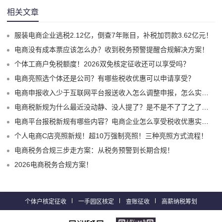
相关文章
服装电商企业逃税2.12亿，倒查7年账目，补税加罚款3.62亿元！
电商没有成本票应该怎么办？收到税务预警提醒合规解决方案！
个体工商户免税额度！2026双免核定征收还可以享受吗？
电商亮照选个体还是公司？有哪些税收优惠可以申请享受？
电商申报收入少于互联网平台报送收入怎么调整申报，怎么实现合规申报享受税收优惠！
电商税新规为什么最近没动静、没人提了？是不是不了了之了嘛？
电商平台报税新规有哪些内容？电商企业怎么享受税收优惠实现税务合规？
个人电商C店亮照新规！超10万强制亮照！三种亮照方式流程！
电商税务合规三步走方案：从税务预警到长期合规！
2026电商税务合规方案！
个体户核定征收
一手园区核定
查账征收
高薪纳税筹划