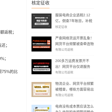
核定征收
服装电商企业逃税2.12
亿，倒查7年账目，补税
加罚款3.62亿元！
核定征收
全额返税；
严查网络货运开票乱象！
网货平台频繁被查牵连物
返还；
流企业！物流企业该怎么
有限公司返税
合规拿到运费成本票？
0%；
200多万运费发票开不
出！网货平台仅退服务
75%的比
费，运费成本拿不到怎么
有限公司返税
办？
物流企业、网货平台频繁
被稽查，哪些方面容易出
现问题？怎么实现合规经
有限公司返税
营？
电商没有成本票应该怎么