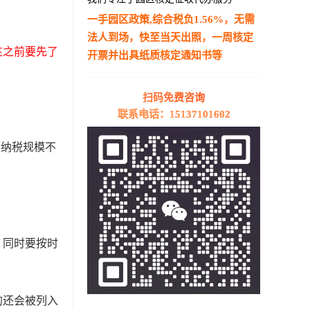
一手园区政策,综合税负1.56%，无需
法人到场，快至当天出照，一周核定
驻之前要先了
开票并出具纸质核定通知书等
—————————————————————
扫码免费咨询
联系电话：15137101602
。纳税规模不
。同时要按时
的还会被列入