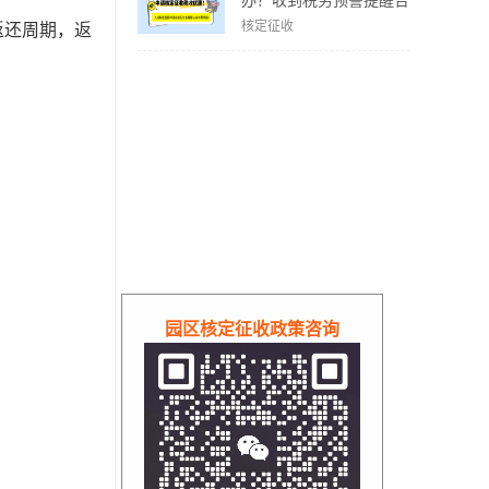
办？收到税务预警提醒合
规解决方案！
核定征收
返还周期，返
园区核定征收政策咨询