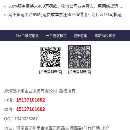
6.8%服务费换来400万罚款，物流公司业务真实、用网络货运平台9%运费票就不会有问题嘛？
网络货运平台9%的运费成本票还值不值得用？为什么1%司机运费票更适合物流企业？
个体户核定征收
一手园区核定
查账征收
高薪纳税筹划
[点击复制微信]
[点击复制微信]
郑州智小账企业服务有限公司 版权所有
15137101602
电话：
15137101602
微信：
QQ：
1349023287
地址：河南省郑州市金水区东风路文博西路e时代广场1107