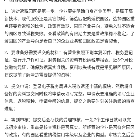
1、选对返税园区是第一步。企业要先明确自身产业类型，是属于高
新技术、现代服务还是其它领域，筛选匹配的返税园区，选择园区重
点还要看返税的比例、政策有效期、园区产业导向，避免入驻不适合
的园区导致返税失败。查看政策的有限期主要是看政策稳不稳定，了
解园区的产业导向是看自己的企业业务和园区政策是否契合；
2、要准备好需要递交的材料：有营业执照正副本复印件、税务登记
证、银行开户许可证。财务相关的资料有税纳税申报表、近3个月税
款缴纳凭证，确保数据真实准确。资料缺失或有误是常见驳回原因，
建议提前了解清楚需要提供的资料；
3、提交申请：登录电子税务局进入税收返还申请的模块，然后将准
备好的资料提交同时也将申请表填写完整。申请表要准确的填写企业
信息、返税税种、申请金额的信息，提交之后要时刻关注后续的审查
进度；
4、等到审核：提交后会尽快的受理审核，一般7个工作日就可以完
成初步审核，重点是核查资料是否真实、所经营的企业是否符合园区
的政策，有的园区看重纳税信用等级以及企业的类型。审核完之后会