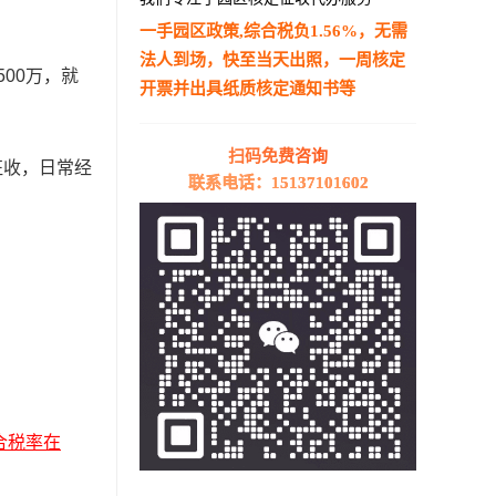
一手园区政策,综合税负1.56%，无需
法人到场，快至当天出照，一周核定
00万，就
开票并出具纸质核定通知书等
—————————————————————
扫码免费咨询
征收，日常经
联系电话：15137101602
合税率在