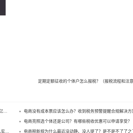
！
定期定额征收的个体户怎么报税？（报税流程和注
！
电商没有成本票应该怎么办？收到税务预警提醒合规解决方
电商亮照选个体还是公司？有哪些税收优惠可以申请享受？
惠！
电商税新规为什么最近没动静、没人提了？是不是不了了之了嘛