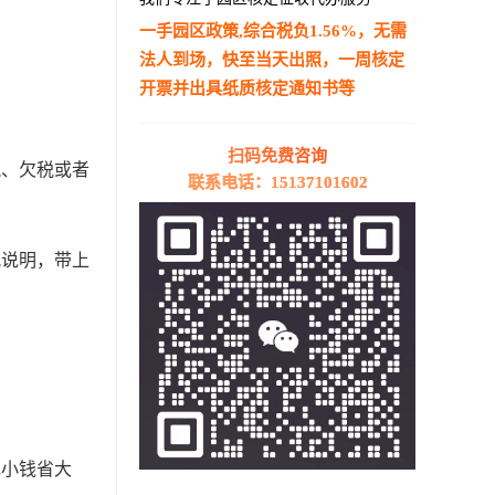
一手园区政策,综合税负1.56%，无需
法人到场，快至当天出照，一周核定
开票并出具纸质核定通知书等
—————————————————————
扫码免费咨询
税、欠税或者
联系电话：15137101602
况说明，带上
花小钱省大