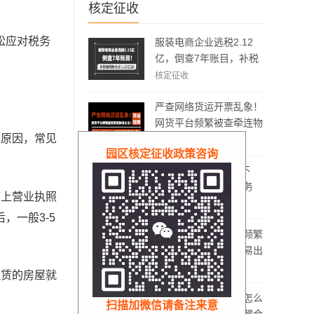
核定征收
松应对税务
服装电商企业逃税2.12
亿，倒查7年账目，补税
加罚款3.62亿元！
核定征收
严查网络货运开票乱象！
网货平台频繁被查牵连物
常原因，常见
流企业！物流企业该怎么
有限公司返税
园区核定征收政策咨询
合规拿到运费成本票？
200多万运费发票开不
出！网货平台仅退服务
带上营业执照
费，运费成本拿不到怎么
有限公司返税
，一般3-5
办？
物流企业、网货平台频繁
被稽查，哪些方面容易出
现问题？怎么实现合规经
有限公司返税
租赁的房屋就
营？
电商没有成本票应该怎么
扫描加微信请备注来意