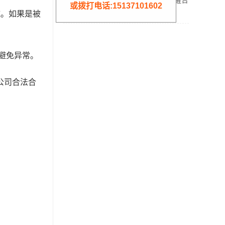
办？收到税务预警提醒合
或拨打电话:15137101602
规解决方案！
核定征收
施。如果是被
避免异常。
公司合法合