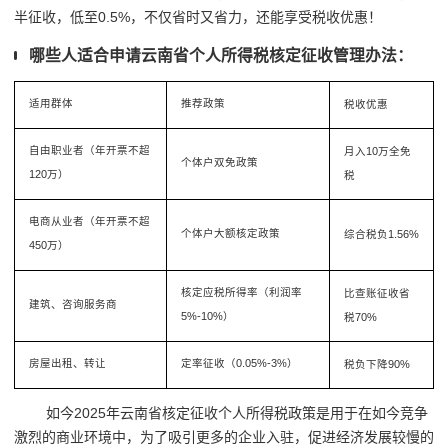
半征收，低至0.5%，不仅省时又省力，还能享受税收优惠！
哪些人适合申请云南省个人所得税核定征收管理办法：
适用群体
推荐政策
税收优惠
自由职业者（年开票不超
月入10万全免
个体户双免政策
120万）
税
电商从业者
（年开票不超
个体户大额核定政策
综合税负1.56%
450万）
核定应税所得率（利润率
比查账征收省
建筑、咨询服务商
5%-10%）
税70%
房屋出租、转让
定率征收（0.05%-3%）
税负下降90%
如今2025年云南省核定征收个人所得税政策是用于在如今竞争
激烈的商业环境中，为了吸引更多的企业入驻，促进经济发展较慢的