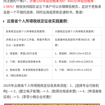
内注册的个体户，
开票120/年综合税率为0！450万/年综合税率
1.56%！
税收扶持园区设立个体户可以合理降低税负，这对于老板来
说是一个不错的选择，同时出具纸质核定通知书，靠谱！
云南省个人所得税核定征收实践案例：
双免核定征收个人所得税实践案例：
大额核定征收个人所得税实践案例：
济南王女士开设计工作室，季度开票25
岛某建材批发部年开票380万元（普
万元（全部普票）
票）
1、增值税：季度≤30万全免
1、增值税：380万×1%=3.8万元
2、个税：按定额征收政策全免
2、附加税：3.8万×6%=0.228万元
3、
税收优惠
：年享受税收优惠超12万
3、个税：380万×0.3%=1.14万元
元（相比查账征收）
2025年云南省个人所得税核定征收具体流程：1、[选择专业代账机
构] --> 2、[建立电子账簿] --> 3、[取得合规成本票] --> 4、
[
申请查账
征收] --> 5、
[
享受小微企业优惠]！