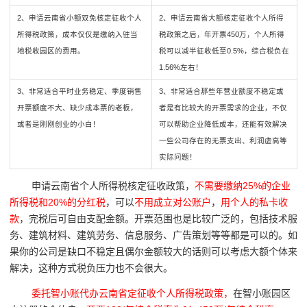
2、申请云南省小额双免核定征收个人
2、申请云南省大额核定征收个人所得
所得税政策，成本仅仅是缴纳入驻当
税政策之后，年开票450万，个人所得
地税收园区的费用。
税可以减半征收低至0.5%，综合税负在
1.56%左右！
3、非常适合平时业务稳定、季度销售
3、非常适合那些年营业额度不稳定或
开票额度不大、缺少成本票的老板，
者是有比较大的开票需求的企业，不仅
或者是刚刚创业的小白！
可以帮助企业降低成本，还能有效解决
一些公司存在的无票支出、利润虚高等
实际问题！
申请云南省个人所得税核定征收政策，
不需要缴纳25%的企业
所得税和20%的分红税
，可以
不用成立对公账户
，
用个人的私卡收
款
，完税后可自由支配金额。开票范围也是比较广泛的，包括技术服
务、建筑材料、建筑劳务、信息服务、广告策划等等都是可以的。如
果你的公司是缺口不稳定且偶尔金额较大的话则可以考虑大额个体来
解决，这种方式税负压力也不会很大。
委托智小账代办云南省定征收个人所得税政策，
在智小账园区