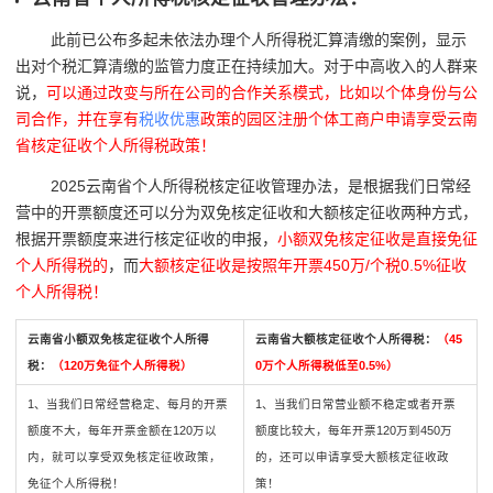
此前已公布多起未依法办理个人所得税汇算清缴的案例，显示
出对个税汇算清缴的监管力度正在持续加大。对于中高收入的人群来
说，
可以通过改变与所在公司的合作关系模式，比如以个体身份与公
司合作，并在享有
税收优惠
政策的园区注册个体工商户申请享受云南
省核定征收个人所得税政策！
2025云南省个人所得税核定征收管理办法，是根据我们日常经
营中的开票额度还可以分为双免核定征收和大额核定征收两种方式，
根据开票额度来进行核定征收的申报，
小额双免核定征收是直接免征
个人所得税的
，而
大额核定征收是按照年开票450万/个税0.5%征收
个人所得税！
云南省小额双免核定征收个人所得
云南省大额核定征收个人所得税：
（45
税：
（120万免征个人所得税）
0万个人所得税低至0.5%）
1、当我们日常经营稳定、每月的开票
1、当我们日常营业额不稳定或者开票
额度不大，每年开票金额在120万以
额度比较大，每年开票120万到450万
内，就可以享受双免核定征收政策，
的，还可以申请享受大额核定征收政
免征个人所得税！
策！