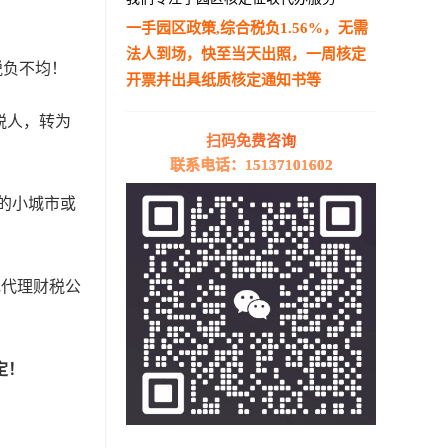
一手园区政策,综合税负1.56%，无需
法人到场，快至当天出照，一周核定
税负不均！
开票并出具纸质核定通知书等
—————————————————————
税人，转为
扫码免费咨询
联系电话：15137101602
的小城市或
规代理财税公
定！