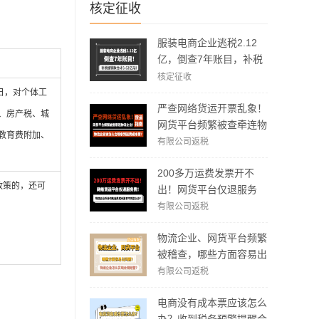
核定征收
服装电商企业逃税2.12
亿，倒查7年账目，补税
加罚款3.62亿元！
核定征收
31日，对个体工
严查网络货运开票乱象！
、房产税、城
网货平台频繁被查牵连物
教育费附加、
流企业！物流企业该怎么
有限公司返税
合规拿到运费成本票？
200多万运费发票开不
政策的，还可
出！网货平台仅退服务
费，运费成本拿不到怎么
有限公司返税
办？
物流企业、网货平台频繁
被稽查，哪些方面容易出
现问题？怎么实现合规经
有限公司返税
营？
电商没有成本票应该怎么