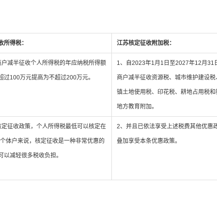
收所得税：
江苏核定征收附加税：
商户减半征收个人所得税的年应纳税所得额
1、自2023年1月1日至2027年12月
超过100万元提高为不超过200万元。
商户减半征收资源税、城市维护建设税
镇土地使用税、印花税、耕地占用税和
地方教育附加。
核定征收政策，个人所得税最低可以核定在
2、并且已依法享受上述税费其他优惠
对于个体户来说，核定征收是一种非常优惠的
叠加享受本条优惠政策。
可以减轻很多税收负担。