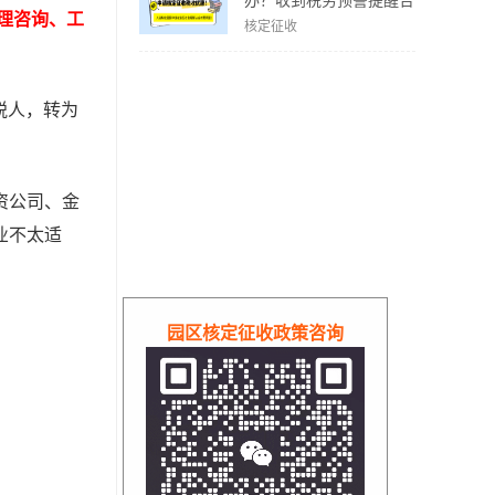
办？收到税务预警提醒合
理咨询、工
规解决方案！
核定征收
税人，转为
资公司、金
业不太适
园区核定征收政策咨询