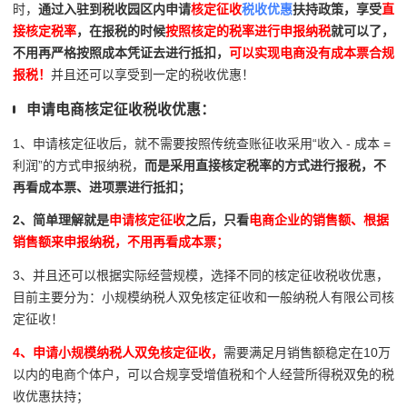
时，
通过入驻到税收园区内申请
核定征收
税收优惠
扶持政策，享受
直
接核定税率
，在报税的时候
按照核定的税率进行申报纳税
就可以了，
不用再严格按照成本凭证去进行抵扣，
可以实现电商没有成本票合规
报税！
并且还可以享受到一定的税收优惠！
申请电商核定征收税收优惠：
1、申请核定征收后，就不需要按照传统查账征收采用“收入 - 成本 =
利润”的方式申报纳税，
而是采用直接核定税率的方式进行报税，不
再看成本票、进项票进行抵扣；
2、简单理解就是
申请核定征收
之后，只看
电商企业的销售额、根据
销售额来申报纳税，不用再看成本票；
3、并且还可以根据实际经营规模，选择不同的核定征收税收优惠，
目前主要分为：小规模纳税人双免核定征收和一般纳税人有限公司核
定征收！
4、申请小规模纳税人双免核定征收，
需要满足月销售额稳定在10万
以内的电商个体户，可以合规享受增值税和个人经营所得税双免的税
收优惠扶持；