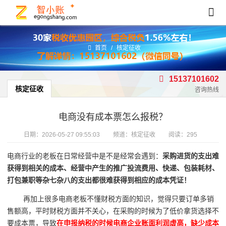
首页
/
核定征收
15137101602
核定征收
咨询热线
电商没有成本票怎么报税？
日期：
2026-05-27 09:55:03
频道：
核定征收
阅读：295
电商行业的老板在日常经营中是不是经常会遇到：
采购进货的支出难
获得到相关的成本、经营中产生的推广投流费用、快递、包装耗材、
打包兼职等杂七杂八的支出都很难获得到相应的成本凭证！
再加上很多电商老板不懂财税方面的知识，觉得只要订单多销
售额高，平时财税方面并不关心，在采购的时候为了低价拿货选择不
要成本票，导致
在申报纳税的时候电商企业账面利润虚高，缺少成本