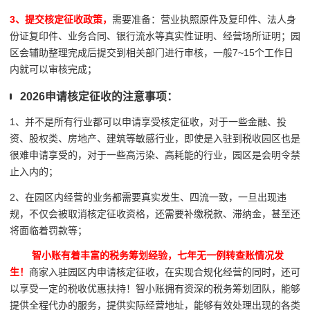
3、提交核定征收政策，
需要准备：营业执照原件及复印件、法人身
份证复印件、业务合同、银行流水等真实性证明、经营场所证明；园
区会辅助整理完成后提交到相关部门进行审核，一般7~15个工作日
内就可以审核完成；
2026申请核定征收的注意事项：
1、并不是所有行业都可以申请享受核定征收，对于一些金融、投
资、股权类、房地产、建筑等敏感行业，即使是入驻到税收园区也是
很难申请享受的，对于一些高污染、高耗能的行业，园区是会明令禁
止入内的；
2、在园区内经营的业务都需要真实发生、四流一致，一旦出现违
规，不仅会被取消核定征收资格，还需要补缴税款、滞纳金，甚至还
将面临着罚款等；
智小账有着丰富的税务筹划经验，七年无一例转查账情况发
生！
商家入驻园区内申请核定征收，在实现合规化经营的同时，还可
以享受一定的税收优惠扶持！智小账拥有资深的税务筹划团队，能够
提供全程代办的服务，提供实际经营地址，能够有效处理出现的各类