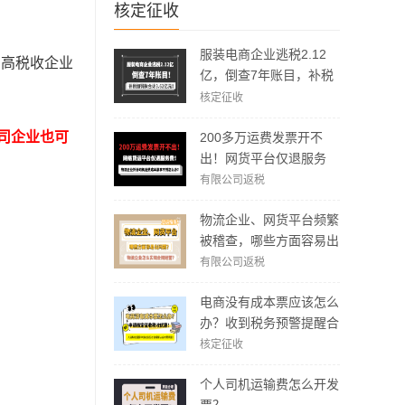
核定征收
服装电商企业逃税2.12
引高税收企业
亿，倒查7年账目，补税
加罚款3.62亿元！
核定征收
司企业也可
200多万运费发票开不
出！网货平台仅退服务
费，运费成本拿不到怎么
有限公司返税
办？
物流企业、网货平台频繁
被稽查，哪些方面容易出
现问题？怎么实现合规经
有限公司返税
营？
电商没有成本票应该怎么
办？收到税务预警提醒合
规解决方案！
核定征收
个人司机运输费怎么开发