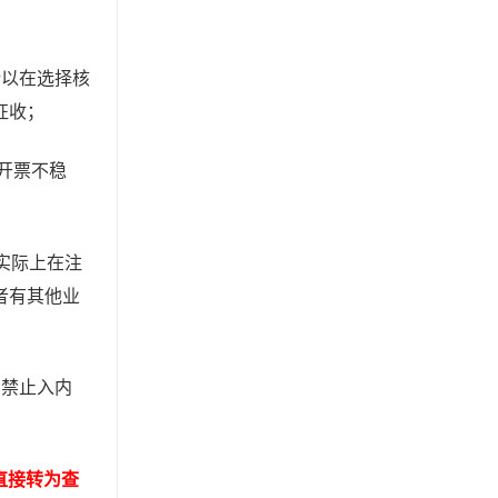
所以在选择核
征收；
开票不稳
实际上在注
者有其他业
确禁止入内
直接转为查