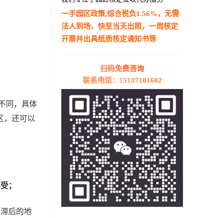
一手园区政策,综合税负1.56%，无需
法人到场，快至当天出照，一周核定
开票并出具纸质核定通知书等
—————————————————————
扫码免费咨询
联系电话：15137101602
不同，具体
区，还可以
享受；
展滞后的地