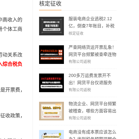
核定征收
服装电商企业逃税2.12
中高收入的
亿，倒查7年账目，补税
册个体工商
加罚款3.62亿元！
核定征收
严查网络货运开票乱象！
网货平台频繁被查牵连物
劳动关系改
流企业！物流企业该怎么
有限公司返税
入综合税负
合规拿到运费成本票？
200多万运费发票开不
出！网货平台仅退服务
费，运费成本拿不到怎么
户是开票费，
有限公司返税
办？
物流企业、网货平台频繁
被稽查，哪些方面容易出
定征收政策，
现问题？怎么实现合规经
有限公司返税
营？
电商没有成本票应该怎么