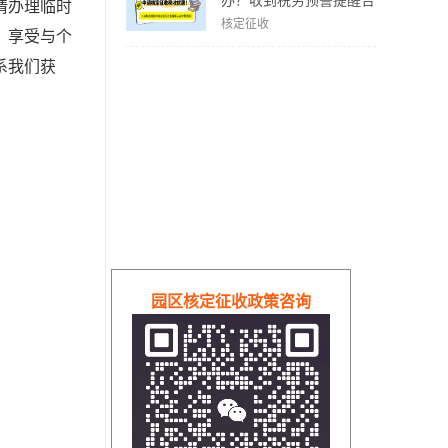
办？收到税务预警提醒合
请办理临时
规解决方案！
核定征收
。享受与个
系我们获
园区核定征收政策咨询