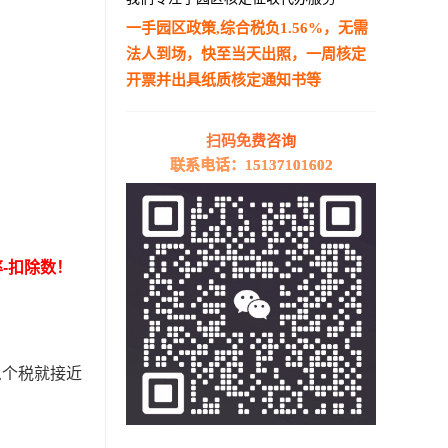
一手园区政策,综合税负1.56%，无需
法人到场，快至当天出照，一周核定
开票并出具纸质核定通知书等
—————————————————————
扫码免费咨询
联系电话：15137101602
率-扣除数！
么个税就接近