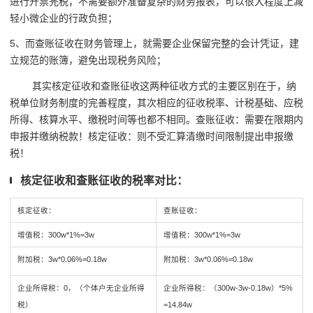
进行开票完税，不需要额外准备复杂的财务报表，可以很大程度上减
轻小微企业的行政负担；
5、而查账征收在财务管理上，就需要企业保留完整的会计凭证，建
立规范的账簿，避免出现税务风险；
其实核定征收和查账征收这两种征收方式的主要区别在于，纳
税单位财务制度的完善程度，其次相应的征收税率、计税基础、应税
所得、核算水平、缴税时间等也都不相同。查账征收：需要在限期内
申报并缴纳税款！核定征收：则不受汇算清缴时间限制提出申报缴
税！
核定征收和查账征收的税率对比：
核定征收：
查账征收：
增值税：300w*1%=3w
增值税：300w*1%=3w
附加税：3w*0.06%=0.18w
附加税：3w*0.06%=0.18w
企业所得税：0，（个体户无企业所得
企业所得税：（300w-3w-0.18w）*5%
税）
=14.84w