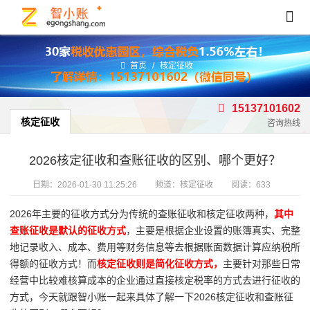
首页
/
核定征收
15137101602
核定征收
咨询热线
2026核定征收和查账征收的区别、哪个更好？
日期：
2026-01-30 11:25:26
频道：
核定征收
阅读：633
2026年主要的征收方式分为传统的查账征收和核定征收两种，
其中
查账征收是默认的征收方式
，主要是根据企业设置的账簿真实、完整
地记录收入、成本、费用等财务信息等去根据账面数据计算应纳税所
得额的征收方式！而
核定征收则是简化征收方式，
主要针对那些日常
经营中比较难核算成本的企业通过直接核定税率的方式去进行征收的
方式，今天就跟智小账一起来具体了解一下2026核定征收和查账征