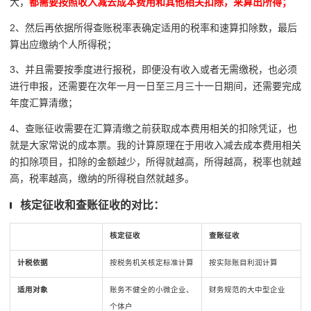
大，
都需要按照收入减去成本费用和其他相关扣除，来算出所得；
2、然后再依据所得查账税率表确定适用的税率和速算扣除数，最后
算出应缴纳个人所得税；
3、并且需要按季度进行报税，即便没有收入或者无需缴税，也必须
进行申报，还需要在次年一月一日至三月三十一日期间，还需要完成
年度汇算清缴；
4、查账征收需要在汇算清缴之前获取成本费用相关的扣除凭证，也
就是大家常说的成本票。我的计算原理在于用收入减去成本费用相关
的扣除项目，扣除的金额越少，所得就越高，所得越高，税率也就越
高，税率越高，缴纳的所得税自然就越多。
核定征收和查账征收的对比：
核定征收
查账征收
计税依据
按税务机关核定标准计算
按实际账目利润计算
适用对象
账务不健全的小微企业、
财务规范的大中型企业
个体户