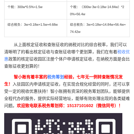
个税：300w*0.5%=1.5w
个税：（300w-3w-0.18w-14.84w）*2
0%=56.4w
综合税负：3w+0.18w+1.5w=4.68w
综合税负：3w+0.18w+14.84w+56.4w=
74.42w
从上面核定征收和查账征收的纳税对比的综合税率，我们可以
清晰明了的看出核定征收与查账征收哪个更划算，我们在有着
税收优
惠
政策的核定征收园区注册个体户申请核定征收，在纳税方面是会比
查账征收更划算的！
智小账有着丰富的
税务筹划
经验，七年无一例转查账情况发
生！
入驻园区内申请核定征收，在实现合规化经营的同时，还可以享
受一定的税收优惠扶持！智小账拥有资深的税务筹划团队，能够提供
全程代办的服务，提供实际经营地址，能够有效处理出现的各类疑难
问题。
欢迎致电联系税务筹划师：15137101602（微信同号）！