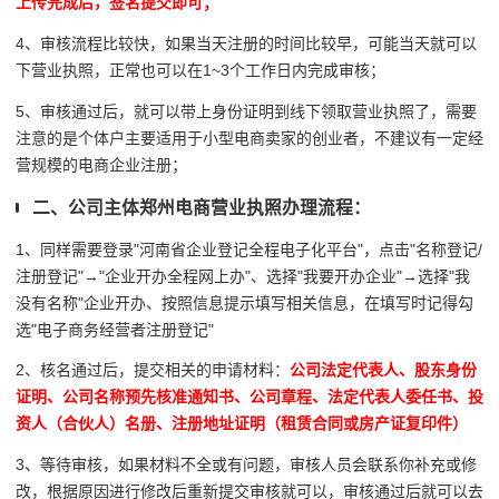
上传完成后，签名提交即可；
4、审核流程比较快，如果当天注册的时间比较早，可能当天就可以
下营业执照，正常也可以在1~3个工作日内完成审核；
5、审核通过后，就可以带上身份证明到线下领取营业执照了，需要
注意的是个体户主要适用于小型电商卖家的创业者，不建议有一定经
营规模的电商企业注册；
二、公司主体郑州电商营业执照办理流程：
1、同样需要登录"河南省企业登记全程电子化平台"，点击"名称登记/
注册登记"→"企业开办全程网上办"、选择"我要开办企业"→选择"我
没有名称"企业开办、按照信息提示填写相关信息，在填写时记得勾
选"电子商务经营者注册登记"
2、核名通过后，提交相关的申请材料：
公司法定代表人、股东身份
证明、公司名称预先核准通知书、公司章程、法定代表人委任书、投
资人（合伙人）名册、注册地址证明（租赁合同或房产证复印件）
3、等待审核，如果材料不全或有问题，审核人员会联系你补充或修
改，根据原因进行修改后重新提交审核就可以，审核通过后就可以去