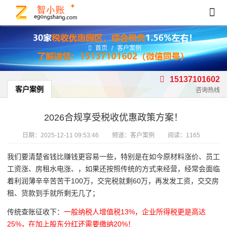
首页
/
客户案例
15137101602
客户案例
咨询热线
2026合规享受税收优惠政策方案！
日期：
2025-12-11 09:53:46
频道：
客户案例
阅读：1165
我们要清楚省钱比赚钱更容易一些，特别是在如今原材料涨价、员工
工资涨、房租水电涨、，如果还按照传统的方式来经营，经常会面临
着利润薄辛辛苦苦干100万，交完税就剩60万，再发发工资，交交房
租、货款到手就所剩无几了；
传统查账征收下：
一般纳税人增值税13%，企业所得税更是高达
25%，在加上股东分红还需要缴纳20%！