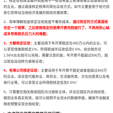
1、核定征收
政策最开始是用于一些没有建立账簿很难实现查账征收
的企业，通过直接核定税率的简化征收方式，如今主要是用于地方招
商引资带动当地经济发展的税收优惠政策；
2、简单理解就是
核定征收就是不看你成本，
通过核定的方式直接给
你定一个税率，之后按照核定的税率开票完税就行了，不再用担心缺
成本导致税负压力大的难题；
3、
大额核定征收：
主要适用于年开票稳定在450万以内的企业，可
以享受增值税核定1%、所得税减半征收低至0.5%，综合税负在
1.56%左右就可以完税，需要注意的是，年开票不能超过500万，超
过就会自动转为查账征收；
4、有限公司核定征收：
主要适用于年开票不稳定或者是超过450万
的企业，适合现代服务业、商贸业、生活服务类、文化创意类以及电
商行业等，可以享受企业所得税核定低至0.5%！
5、只需要在相关税收园区内注册新主体，并且在园区内合规经营，
做到业务真实有效，就可以按照平台流水的数据申报，确保不会触发
税收预警实现合规经营；