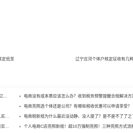
核定低至
辽宁庄河个体户核定征收有几
！
电商没有成本票应该怎么办？收到税务预警提醒合规解决方
电商亮照选个体还是公司？有哪些税收优惠可以申请享受？
惠！
电商税新规为什么最近没动静、没人提了？是不是不了了之了嘛
规？
个人电商C店亮照新规！超10万强制亮照！三种亮照方式流