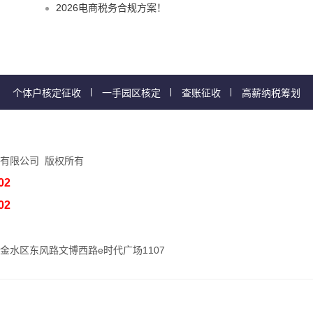
2026电商税务合规方案！
个体户核定征收
一手园区核定
查账征收
高薪纳税筹划
有限公司 版权所有
02
02
金水区东风路文博西路e时代广场1107