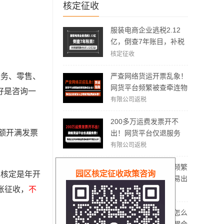
核定征收
服装电商企业逃税2.12
亿，倒查7年账目，补税
加罚款3.62亿元！
核定征收
严查网络货运开票乱象！
服务、零售、
网货平台频繁被查牵连物
好是咨询一
流企业！物流企业该怎么
有限公司返税
合规拿到运费成本票？
200多万运费发票开不
额开满发票
出！网货平台仅退服务
费，运费成本拿不到怎么
有限公司返税
办？
物流企业、网货平台频繁
园区核定征收政策咨询
免核定是年开
被稽查，哪些方面容易出
账征收，
不
现问题？怎么实现合规经
有限公司返税
营？
电商没有成本票应该怎么