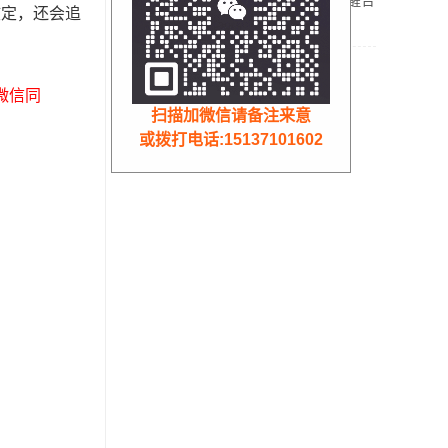
办？收到税务预警提醒合
核定，还会追
规解决方案！
核定征收
（微信同
扫描加微信请备注来意
或拨打电话:15137101602