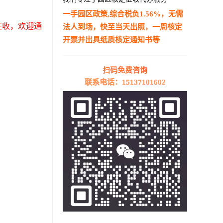
一手园区政策,综合税负1.56%，无需
征收，欢迎通
法人到场，快至当天出照，一周核定
开票并出具纸质核定通知书等
—————————————————————
扫码免费咨询
联系电话：15137101602