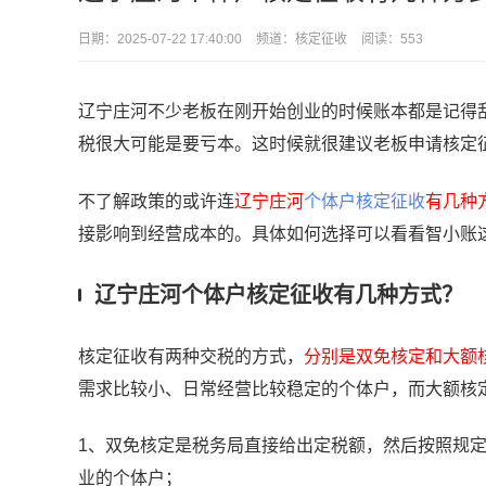
日期：
2025-07-22 17:40:00
频道：
核定征收
阅读：553
辽宁庄河不少老板在刚开始创业的时候账本都是记得
税很大可能是要亏本。这时候就很建议老板申请核定
不了解政策的或许连
辽宁庄河
个体户核定征收
有几种
接影响到经营成本的。具体如何选择可以看看智小账
辽宁庄河个体户核定征收有几种方式？
核定征收有两种交税的方式，
分别是双免核定和大额
需求比较小、日常经营比较稳定的个体户，而大额核
1、双免核定是税务局直接给出定税额，然后按照规
业的个体户；