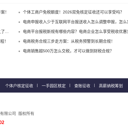
方案！
个体工商户免税额度！2026双免核定征收还可以享受吗？
？
电商申报收入少于互联网平台报送收入怎么调整申报，怎么实现合规申报享受税收优惠
嘛？
电商平台报税新规有哪些内容？电商企业怎么享受税收优惠实现税务合规
流程！
电商税务合规三步走方案：从税务预警到长期合规！
电商销售超500万怎么交税，才可以做到财税合规？
个体户核定征收
一手园区核定
查账征收
高薪纳税筹划
有限公司 版权所有
02