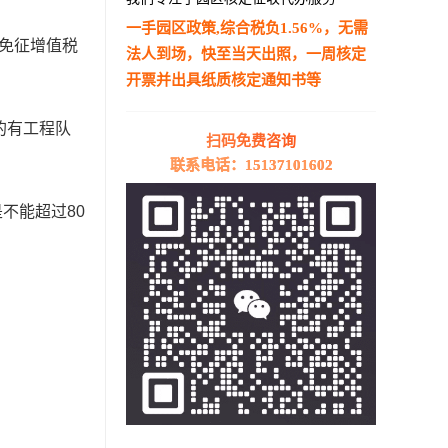
一手园区政策,综合税负1.56%，无需
免征增值税
法人到场，快至当天出照，一周核定
开票并出具纸质核定通知书等
—————————————————————
的有工程队
扫码免费咨询
联系电话：15137101602
不能超过80