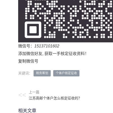
微信号：
15137101602
添加微信好友, 获取一手核定征收资料！
复制微信号
关键词：
税务筹划
个体户核定征收
上一篇
<<
江苏高邮个体户怎么核定征收的？
相关文章