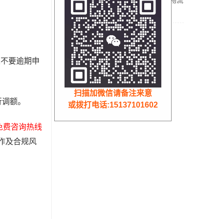
企业都开始选择1%司机
有限公司返税
运费成本票了？
定不要逾期申
扫描加微信请备注来意
行调额。
或拨打电话:15137101602
免费咨询热线
作及合规风