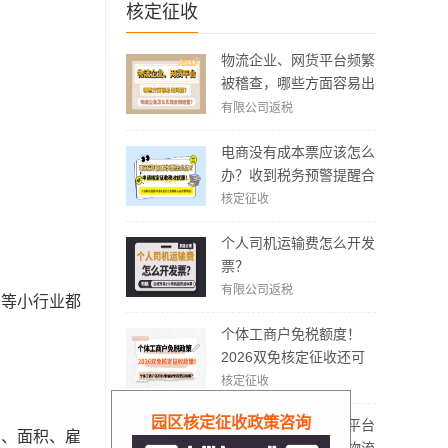
核定征收
物流企业、网货平台频繁
被稽查，哪些方面容易出
现问题？怎么实现合规经
有限公司返税
营？
电商没有成本票应该怎么
办？收到税务预警提醒合
规解决方案！
核定征收
个人司机运输费怎么开发
票？
有限公司返税
务等小行业都
个体工商户免税额度！
2026双免核定征收还可
以享受吗？
核定征收
园区核定征收政策咨询
返税补贴停了、网货平台
业、面积、雇
涨价限票了，为什么物流