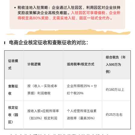
电商企业核定征收和查账征收的对比：
综合税负（年
征收模
计税逻辑
适用税率/核定方式
入500万为
式
例）
按（收入－实际成本
企业所得税25% + 分
查账征
约160万以上
票据）利润缴税
红个税20%
收
核定征
按收入额×应税所得率
个人经营所得五级累
约25万左右
收（园
（如10%）核定利润
进税率（最高35%）
区）