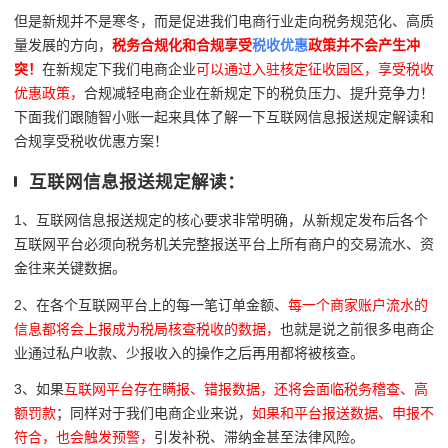
但是新规并不是寒冬，而是促进我们电商行业走向税务规范化、高质
量发展的方向，
税务合规化和合规享受
税收优惠
政策并不会产生冲
突！
在新规定下我们电商企业
可以通过入驻核定征收园区，享受税收
优惠政策，
合规减轻电商企业在新规定下的税负压力、提升竞争力！
下面我们跟随智小账一起来具体了解一下互联网信息报送规定解读和
合规享受税收优惠方案！
互联网信息报送规定解读：
1、互联网信息报送规定的核心要求非常明确，从新规定发布后各个
互联网平台必须向税务机关完整报送平台上所有商户的交易流水、资
金往来关键数据。
2、在各个互联网平台上的
每一笔订单金额、
每一个商家账户流水的
信息都将会上报成为税局核查税收的数据，
也就是说之前很多电商企
业通过私户收款、少报收入的操作之后再用都将被核查。
3、如果
互联网平台存在瞒报、错报数据，还将会面临税务稽查、高
额罚款
；同样对于我们电商企业来说，
如果和平台报送数据、申报不
符合，也会触发预警，
引发补税、滞纳金甚至法律风险。