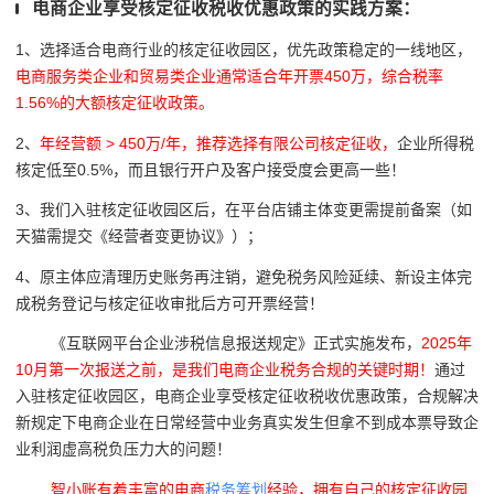
电商企业享受核定征收税收优惠政策的实践方案：
1、选择适合电商行业的核定征收园区，
优先政策稳定的一线地区，
电商服务类企业和贸易类企业通常适合年开票450万，综合税率
1.56%的大额核定征收政策。
2、
年经营额
> 450万/年，推荐选择有限公司核定征收，
企业所得税
核定低至0.5%，而且银行开户及客户接受度会更高一些！
3、我们入驻核定征收园区后，在平台店铺主体变更需提前备案（如
天猫需提交《经营者变更协议》）；
4、原主体应清理历史账务再注销，避免税务风险延续、新设主体完
成税务登记与核定征收审批后方可开票经营！
《互联网平台企业涉税信息报送规定》正式实施发布，
2025年
10月第一次报送之前，是我们电商企业税务合规的关键时期！
通过
入驻核定征收园区，电商企业享受核定征收税收优惠政策，合规解决
新规定下电商企业在日常经营中业务真实发生但拿不到成本票导致企
业利润虚高税负压力大的问题！
智小账有着丰富的电商
税务筹划
经验，拥有自己的核定征收园