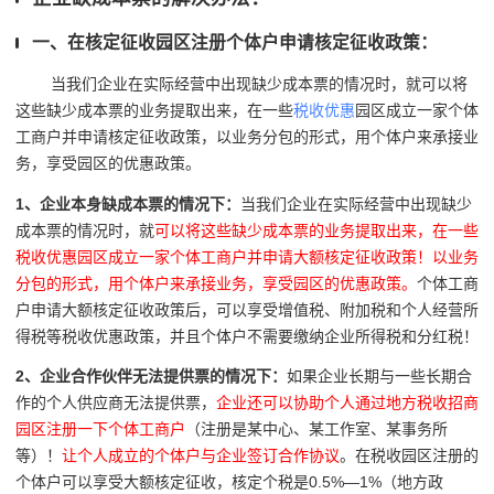
一、在核定征收园区注册个体户申请核定征收政策：
当我们企业在实际经营中出现缺少成本票的情况时，就可以将
这些缺少成本票的业务提取出来，在一些
税收优惠
园区成立一家个体
工商户并申请核定征收政策，以业务分包的形式，用个体户来承接业
务，享受园区的优惠政策。
1、企业本身缺成本票的情况下：
当我们企业在实际经营中出现缺少
成本票的情况时，就
可以将这些缺少成本票的业务提取出来，在一些
税收优惠园区成立一家个体工商户并申请大额核定征收政策！以业务
分包的形式，用个体户来承接业务，享受园区的优惠政策。
个体工商
户申请大额核定征收政策后，可以享受增值税、附加税和个人经营所
得税等税收优惠政策，并且个体户不需要缴纳企业所得税和分红税！
2、
企业合作伙伴无法提供票的情况下：
如果企业长期与一些长期合
作的个人供应商无法提供票，
企业还可以协助个人通过地方税收招商
园区注册一下个体工商户
（注册是某中心、某工作室、某事务所
等）！
让个人成立的个体户与企业签订合作协议
。在税收园区注册的
个体户可以享受大额核定征收，核定个税是0.5%—1%（地方政