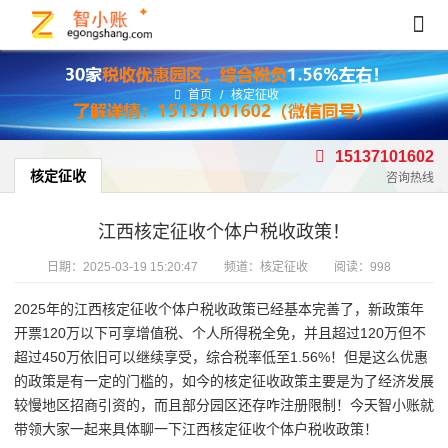
首页
/
核定征收
15137101602
核定征收
咨询热线
江西核定征收个体户税收政策！
日期：
2025-03-19 15:20:47
频道：
核定征收
阅读：998
2025年的江西核定征收个体户税收政策已经基本完善了，新政策年
开票120万以下可享增值税、个人所得税全免，并且超过120万但不
超过450万依旧可以继续享受，综合税率低至1.56%！但是这么优惠
的政策是有一定的门槛的，如今的核定征收政策主要是为了经济发展
较慢地区招商引资的，而且部分园区还存咋注册限制！今天智小账就
带领大家一起来具体聊一下江西核定征收个体户税收政策！