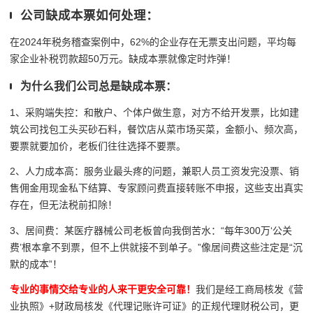
公司缺成本票如何处理：
在
2024
年税务稽查案例中，
62%
的企业存在无票支出问题
，平均每
家企业补税罚款超
50
万元。缺成本票就像定时炸弹！
为什么我们公司总是缺成本票：
1、采购端失控：和散户、个体户做生意，对方不给开发票，比如建
筑公司找包工头买砂石料，餐饮店从菜市场买菜，金额小、频次高，
要票就要加价，老板们往往选择不要票。
2、人力成本高：服务业最头疼的问题，兼职人员工资发完没票、销
售佣金用现金私下结算、专家顾问费直接转账不申报，这些支出真实
存在，但无法税前扣除！
3、居间费：某医疗器械公司老板曾向我倒苦水：“每年300万‘公关
费’根本拿不到票，但不上供就接不到单子。”像居间费这些注定是“沉
默的成本”！
专业的事情交给专业的人来干更安全可靠！
我们是经工商局核发《营
业执照》+财政局核发《代理记账许可证》的正规代理财税公司，更