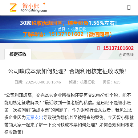
首页
/
核定征收
15137101602
核定征收
咨询热线
公司缺成本票如何处理？合规利用核定征收政策！
日期：
2025-03-06 10:16:46
频道：
核定征收
阅读：625
“公司利润虚高，交完25%企业所得税还要再交20%分红个税，能不
能用核定征收解决？”
最近收到一位老板的私信。这已经不是智小账
第一次被问到“缺成本票”的问题了，作为财税行业从业者，我见过太
多企业因为
无票支出
导致税负翻倍甚至被稽查的案例。今天智小账就
带领大家一起来了解一下公司缺成本票如何处理？如何合规利用核定
征收政策！