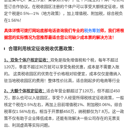
签订合作协议。在税收园区注册的个体户可以享受大额核定征收，核
定个税是0.5%—1%（地方政策），加上增值税、附加税，综合税负
在1.56%！
具体详情可拨打网站底部电话咨询我们专业的
税务筹划
师，我们将根
据您的实际情况为您推荐最适合您公司缺少成本票的解决方法！
合理利用核定征收税收优惠政策：
1、双免个体户核定征收：
双免是指免增值税和个税，每年不超过
120万，季度不超过30万就可以享受免税优惠，成本是不需要入账
的。 这类税收园区的优势在于价格相对较便宜，成本仅仅是缴纳入
驻当地税收园区的费用！整体性价比高，适合刚起步的电商等行业
2、大额个体核定征收：
适合年营业额超过了120万，但不超过450
万，那么也可以入驻园区，享受个人经营所得税核定征收政策，一般
核定个税在0.5%左右，再加上目前增值税1%、附加税0.06%，综合
税率仅1.56%左右。相当于开票额450万，纳税额仅为7.8万。这一政
策不仅有助于企业降低成本，还能有效解决一些公司存在的无票支
出、利润虚高等实际问题。