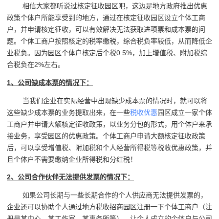
相信大家都听说过核定征收园区吧，这边是地方政府推出优惠
政策个体户所能享受到的地方，通过在核定征收园区设立个体工商
户，并申请核定征收，可以有效解决无法获取进项票和成本票的问
题。个体工商户按照核定的税率缴税，综合税负率较低，从而降低企
业税负。因为园区个体户核定后个税0.5%，加上增值税、附加税综
合税负在2%左右。
1、公司缺成本票的情况下：
当我们企业在实际经营中出现缺少成本票的情况时，就可以将
这些缺少成本票的业务提取出来，在一些
税收优惠
园区成立一家个体
工商户并申请大额核定征收政策，以业务分包的形式，用个体户来承
接业务，享受园区的优惠政策。个体工商户申请大额核定征收政策
后，可以享受增值税、附加税和个人经营所得税等税收优惠政策，并
且个体户不需要缴纳企业所得税和分红税！
2、公司合作伙伴无法提供发票的情况下：
如果公司长期与一些长期合作的个人供应商无法提供发票的，
企业还可以协助个人通过地方税收招商园区注册一下个体工商户（注
册是某中心、某工作室、某事务所等），让个人成立的个体户与公司