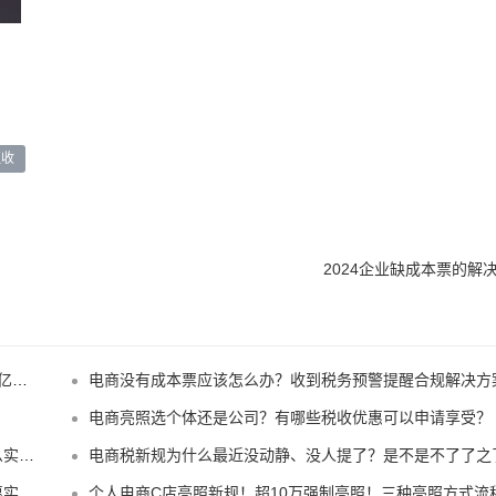
征收
2024企业缺成本票的解
！
电商没有成本票应该怎么办？收到税务预警提醒合规解决方
电商亮照选个体还是公司？有哪些税收优惠可以申请享受？
惠！
电商税新规为什么最近没动静、没人提了？是不是不了了之了嘛
规？
个人电商C店亮照新规！超10万强制亮照！三种亮照方式流