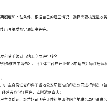
开票额度和入驻条件，
根据自己的经营情况，选择需要核定征收
否能出具纸质核定通知书等等。
屋租赁手续到当地工商局进行核名;
名称预先核准申请书》、《个体工商户开业登记申请书》等注册资
照；
商户户主身份证复印件于当地公安局批准的印章公司进行刻章（
、经营者身份证原件，去附近刻章店；
户户主身份证、经营场证明等证件的复印件向当地税务局申请税