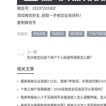
微信号：
15137101602
添加微信好友, 获取一手核定征收资料！
复制微信号
关键词：
税收优惠
税收知识
税务筹划
个体户核定
上一篇
<<
苏州核定征收个体户个人经营所得税怎么算？
相关文章
服装电商企业逃税2.12亿，倒查7年账目，补税加罚款3.62亿元
个体工商户免税额度！2026双免核定征收还可以享受吗？
电商申报收入少于互联网平台报送收入怎么调整申报，怎么实现合规申报享受税收优
电商平台报税新规有哪些内容？电商企业怎么享受税收优惠实现税务合