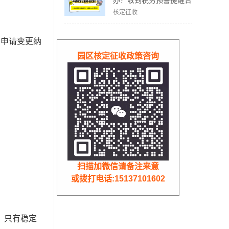
办？收到税务预警提醒合
规解决方案！
核定征收
、申请变更纳
园区核定征收政策咨询
扫描加微信请备注来意
或拨打电话:15137101602
，只有稳定