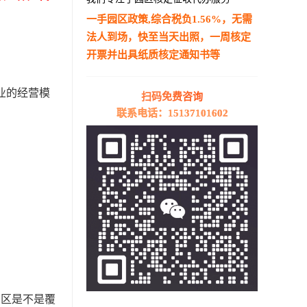
一手园区政策,综合税负1.56%，无需
法人到场，快至当天出照，一周核定
开票并出具纸质核定通知书等
—————————————————————
业的经营模
扫码免费咨询
联系电话：15137101602
园区是不是覆