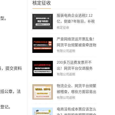
核定征收
服装电商企业逃税2.12
类型
。
亿，倒查7年账目，补税
加罚款3.62亿元！
核定征收
严查网络货运开票乱象！
网货平台频繁被查牵连物
流企业！物流企业该怎么
有限公司返税
合规拿到运费成本票？
200多万运费发票开不
出！网货平台仅退服务
料，提交资料
费，运费成本拿不到怎么
有限公司返税
办？
物流企业、网货平台频繁
包括公章，法
被稽查，哪些方面容易出
现问题？怎么实现合规经
有限公司返税
营？
务登记。
电商没有成本票应该怎么