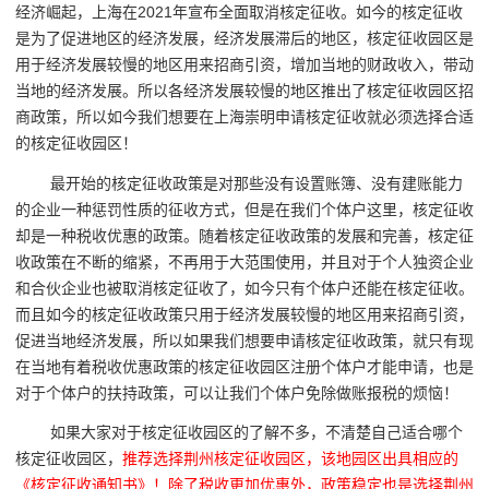
经济崛起，上海在2021年宣布全面取消核定征收。如今的核定征收
是为了促进地区的经济发展，经济发展滞后的地区，核定征收园区是
用于经济发展较慢的地区用来招商引资，增加当地的财政收入，带动
当地的经济发展。所以各经济发展较慢的地区推出了核定征收园区招
商政策，所以如今我们想要在上海崇明申请核定征收就必须选择合适
的核定征收园区！
最开始的核定征收政策是对那些没有设置账簿、没有建账能力
的企业一种惩罚性质的征收方式，但是在我们个体户这里，核定征收
却是一种税收优惠的政策。随着核定征收政策的发展和完善，核定征
收政策在不断的缩紧，不再用于大范围使用，并且对于个人独资企业
和合伙企业也被取消核定征收了，如今只有个体户还能在核定征收。
而且如今的核定征收政策只用于经济发展较慢的地区用来招商引资，
促进当地经济发展，所以如果我们想要申请核定征收政策，就只有现
在当地有着税收优惠政策的核定征收园区注册个体户才能申请，
也是
对于个体户的扶持政策，可以让我们个体户免除做账报税的烦恼！
如果大家对于核定征收园区的了解不多，不清楚自己适合哪个
核定征收园区，
推荐选择荆州核定征收园区，该地园区出具相应的
《核定征收通知书》！除了税收更加优惠外，政策稳定也是选择荆州