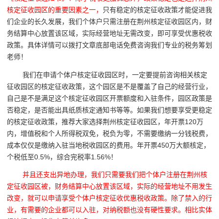
核定征收园区的重要因素之一，
只有稳定的核定征收政策才能促进我
们企业的长久发展，我们个体户只需注册在荆州核定征收园区内，财
务结算中心放置该区域，实际经营地址无需改变，即可享受优惠税收
政策。具体详情可以拨打文章底部电话免费咨询我们专业的税务筹划
老师！
我们在申请个体户核定征收园区时，一定要提前咨询相关核定
征收园区的核定征收政策，这个园区是不是覆盖了自己的经营行业，
自己是不是满足这个核定征收园区开票额度和入驻条件，园区政策是
否稳定，是否能出具纸质核定通知书等等。如果我们想要享受更稳定
的核定征收政策，推荐大家选择荆州核定征收园区，年开票120万
内，增值税和个人所得税双免，税负为零，不需要缴纳一分钱税费，
成本仅仅是缴纳入驻当地税收园区的费用。年开票450万大额核定，
个税低至0.5%，综合完税率1.56%！
并且还支出异地办理，我们只需要我们把个体户注册在荆州核
定征收园区被，财务结算中心放置该区域，实际的经营地址不用发生
改变，就可以申请享受个体户核定征收优惠税收政策。除了禁入的行
业，有需要的企业都可以入驻，对纳税额也没有硬性要求。相比实体