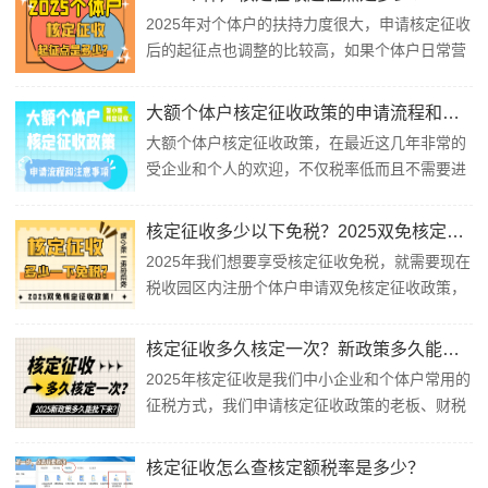
审核批准可以不设置账簿或暂缓建账的个体工商
2025年对个体户的扶持力度很大，申请核定征收
户，下面我们跟随智小账一起来具体了解一下
后的起征点也调整的比较高，如果个体户日常营
2025个体工商户定期定额征收标准吧！个体工
业额达不到个体户核定征收的起征点，就可以享
商...
受免征增值税和所得税，综合税率为零！那么
大额个体户核定征收政策的申请流程和注意事项！
2025年个体户核定征收起征点是多少呢？下面跟
大额个体户核定征收政策，在最近这几年非常的
随智小账一起来具体了解一下吧！2025个体户核
受企业和个人的欢迎，不仅税率低而且不需要进
定征收起征点：1、个体户核定征收起征点...
项成本票、开票的额度也比较大！所以很多人都
会在核定征收园区注册大额核定征收个体户，用
核定征收多少以下免税？2025双免核定征收政策！
来解决公司成本票需求，从而降低税负压力！今
2025年我们想要享受核定征收免税，就需要现在
天智小账就带领大家一起来具体了解一下大额个
税收园区内注册个体户申请双免核定征收政策，
体户核定征收政策的申请流程和注意事项！大额
当我们年度开票额稳定在120万以下，可以享受
个体户...
增值税普通发票免税、个人所得税免税、附加税
核定征收多久核定一次？新政策多久能批下来？
免税，综合税负为零！如果我们日常开票金额较
2025年核定征收是我们中小企业和个体户常用的
大的时候，还可以再在部分税收优惠园区，申请
征税方式，我们申请核定征收政策的老板、财税
大额核定征收综合税率1.56%！2025核...
人员需要注意一下，核定征收并不是申请成功之
后长期有效的，需要我们定期申请延用，如果我
核定征收怎么查核定额税率是多少？
们没有及时申请，就会自动转为查账征收，那么