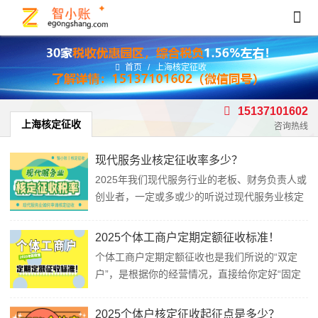
首页
/
上海核定征收
15137101602
上海核定征收
咨询热线
现代服务业核定征收率多少？
2025年我们现代服务行业的老板、财务负责人或
创业者，一定或多或少的听说过现代服务业核定
征收政策吧，但我们对于这复杂的税收优惠政策
并不是很了解，最近智小账也是接到很多咨询
2025个体工商户定期定额征收标准！
问：“现代服务业核定征收率到底是多少？”“如何
个体工商户定期定额征收也是我们所说的“双定
合规享受现代服务业核定征收政策？”智小账今天
户”，是根据你的经营情况，直接给你定好“固定
特意整理了这篇文章带领大家一起具体了解一...
税额”，按这个数交税就行了，主要适用于生产、
经营规模小，又确无建账能力，经主管税务机关
2025个体户核定征收起征点是多少？