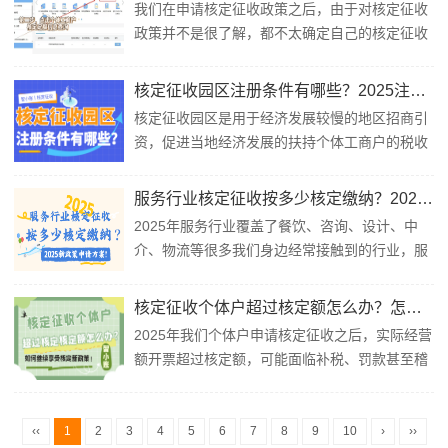
我们在申请核定征收政策之后，由于对核定征收
核定征收多久核定一次呢？2025年的新政策多久
政策并不是很了解，都不太确定自己的核定征收
能批下来？核定征收多久核定一次：1、我们...
的核定额税率？自己能够开多少额度的发票，以
及能不能开专票等疑问？下面我们一起来了解一
核定征收园区注册条件有哪些？2025注册流程！
下，核定征收的相关知识，以及核定征收怎么看
核定征收园区是用于经济发展较慢的地区招商引
核定了多少？核定征收怎么查核定额税
资，促进当地经济发展的扶持个体工商户的税收
率： &n...
优惠政策！2025年我们想要申请核定征收就需要
现在有着税收优惠扶持政策的园区内注册个体户
服务行业核定征收按多少核定缴纳？2025新政策申请方案！
申请核定征收！那核定征收园区注册条件有哪
2025年服务行业覆盖了餐饮、咨询、设计、中
些？下面我们跟随智小账一起了解一下吧！核定
介、物流等很多我们身边经常接触到的行业，服
征收园区注册条件：核定征收园区注册经营者身
务行业的特点是人力成本占比高、成本票收集比
份条...
较困难，也就导致了一些企业利润虚高、税负过
核定征收个体户超过核定额怎么办？怎么继续享受核定！
重！这个时候我们就可以申请服务行业核定征收
2025年我们个体户申请核定征收之后，实际经营
政策了，那么服务行业核定征收具体按多少核定
额开票超过核定额，可能面临补税、罚款甚至稽
缴纳？税率如何确定？不同地区政策有何差异？
查风险！很多老板们对于核定征收的了解并不
&n...
多，出现超过核定额的情况之后就不知道该怎么
处理了，如果处理不好还会留下很多麻烦，下面
‹‹
1
2
3
4
5
6
7
8
9
10
›
››