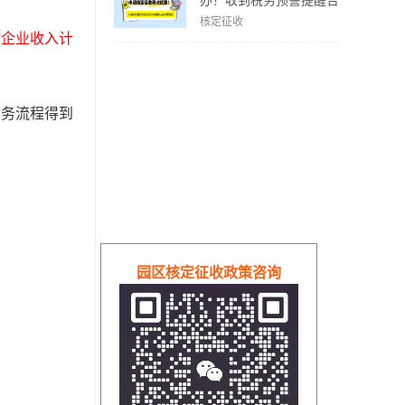
办？收到税务预警提醒合
规解决方案！
核定征收
后
企业收入计
财务流程得到
园区核定征收政策咨询