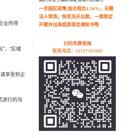
一手园区政策,综合税负1.56%，无需
法人到场，快至当天出照，一周核定
企业所得
开票并出具纸质核定通知书等
—————————————————————
扫码免费咨询
”、“区域
联系电话：15137101602
申请享受到企
式进行的沟