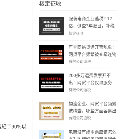
核定征收
服装电商企业逃税2.12
亿，倒查7年账目，补税
加罚款3.62亿元！
核定征收
严查网络货运开票乱象！
网货平台频繁被查牵连物
流企业！物流企业该怎么
有限公司返税
合规拿到运费成本票？
200多万运费发票开不
出！网货平台仅退服务
费，运费成本拿不到怎么
有限公司返税
办？
物流企业、网货平台频繁
被稽查，哪些方面容易出
现问题？怎么实现合规经
有限公司返税
营？
轻了90%以
电商没有成本票应该怎么