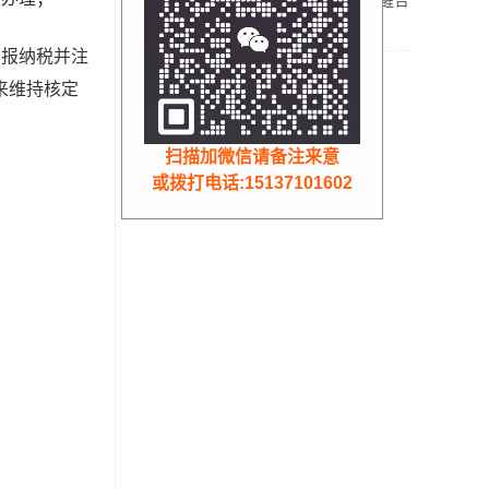
办？收到税务预警提醒合
规解决方案！
核定征收
申报纳税并注
来维持核定
扫描加微信请备注来意
或拨打电话:15137101602