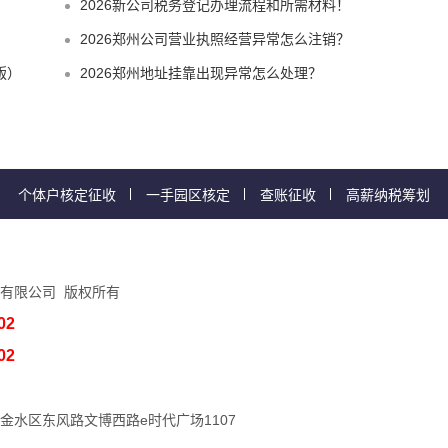
2026新公司税务登记办理流程和所需材料！
2026郑州公司营业执照经营异常怎么注销？
版）
2026郑州地址挂靠出现异常怎么处理？
个体户核定征收
一手园区核定
查账征收
高薪纳税筹划
有限公司 版权所有
02
02
金水区东风路文博西路e时代广场1107