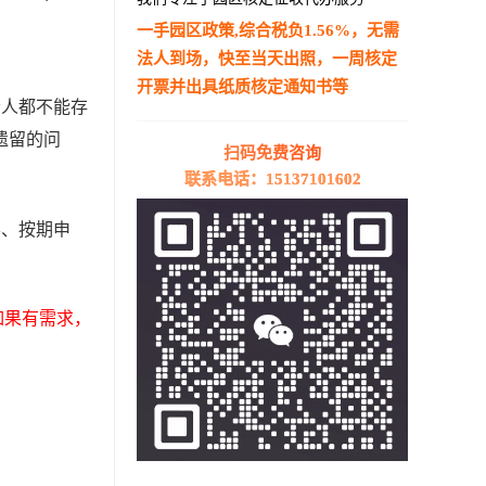
一手园区政策,综合税负1.56%，无需
法人到场，快至当天出照，一周核定
开票并出具纸质核定通知书等
责人都不能存
—————————————————————
遗留的问
扫码免费咨询
联系电话：15137101602
票、按期申
如果有需求，