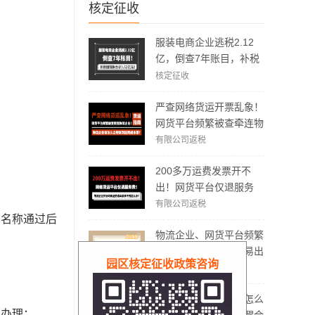
核定征收
服装电商企业逃税2.12
亿，倒查7年账目，补税
加罚款3.62亿元！
核定征收
严查网络货运开票乱象！
网货平台频繁被查牵连物
流企业！物流企业该怎么
有限公司返税
合规拿到运费成本票？
200多万运费发票开不
出！网货平台仅退服务
费，运费成本拿不到怎么
有限公司返税
，名称通过后
办？
物流企业、网货平台频繁
被稽查，哪些方面容易出
园区核定征收政策咨询
现问题？怎么实现合规经
有限公司返税
营？
电商没有成本票应该怎么
上办理；