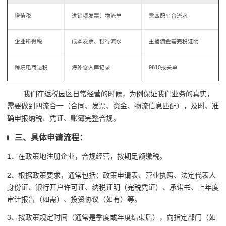
增值税
进销项发票、物流单
需匹配平台流水
企业所得税
成本发票、银行流水
主播佣金需完税证明
跨境电商退税
海外仓入库记录
9810报关单
我们在返税园区日常经营的时候，为例保证我们业务的真实，
需要做到四流合一（合同、发票、资金、物流信息匹配），及时、准
确申报纳税、凭证、账簿完整合规。
三、具体申请流程：
1、在政策地注册企业，合规经营，按期足额缴税。
2、根据政策要求，通常包括：政策申请表、营业执照、法定代表人
身份证、银行开户许可证、纳税证明（完税凭证）、承诺书、上年度
审计报告（如需）、投资协议（如有）等。
3、按政策规定时间（通常是季度或年度结束后），向指定部门（如