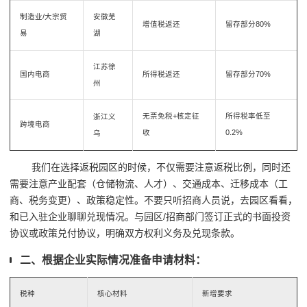
制造业/大宗贸
安徽芜
增值税返还
留存部分80%
易
湖
江苏徐
国内电商
所得税返还
留存部分70%
州
无票免税+核定征
所得税率低至
浙江义
跨境电商
收
0.2%
乌
我们在选择返税园区的时候，不仅需要注意返税比例，同时还
需要注意产业配套（仓储物流、人才）、交通成本、迁移成本（工
商、税务变更）、政策稳定性。不要只听招商人员说，去园区看看，
和已入驻企业聊聊兑现情况。与园区
/
招商部门签订
正式的书面投资
协议或政策兑付协议
，明确双方权利义务及兑现条款。
二、根据企业实际情况准备申请材料：
税种
核心材料
新增要求