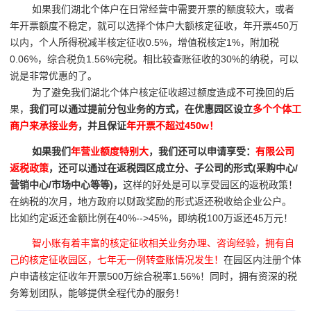
如果我们湖北个体户在日常经营中需要开票的额度较大，或者
年开票额度不稳定，就可以选择个体户大额核定征收，年开票450万
以内，个人所得税减半核定征收0.5%，增值税核定1%，附加税
0.06%，综合税负1.56%完税。相比较查账征收的30%的纳税，可以
说是非常优惠的了。
为了避免我们湖北个体户核定征收超过额度造成不可挽回的后
果，
我们可以通过提前分包业务的方式，在优惠园区设立
多个个体工
商户来承接业务
，并且保证
年开票不超过450w！
如果我们
年营业额度特别大
，我们还可以申请享受：
有限公司
返税政策
，还可以通过在返税园区成立分、子公司的形式(采购中心/
营销中心/市场中心等等)，
这样的好处是可以享受园区的返税政策！
在纳税的次月，地方政府以财政奖励的形式返还税收给企业公户。
比如约定返还金额比例在40%-->45%，即纳税100万返还45万元！
智小账有着丰富的核定征收相关业务办理、咨询经验，拥有自
己的核定征收园区，七年无一例转查账情况发生！
在园区内注册个体
户申请核定征收年开票500万综合税率1.56%！同时，拥有资深的税
务筹划团队，能够提供全程代办的服务！