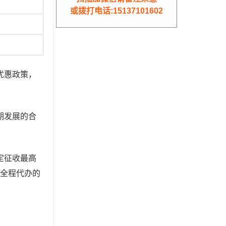
或拨打电话:15137101602
优惠政策，
期发展的合
定征收最高
供全程代办的