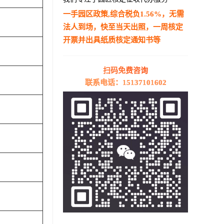
一手园区政策,综合税负1.56%，无需
法人到场，快至当天出照，一周核定
开票并出具纸质核定通知书等
—————————————————————
扫码免费咨询
联系电话：15137101602