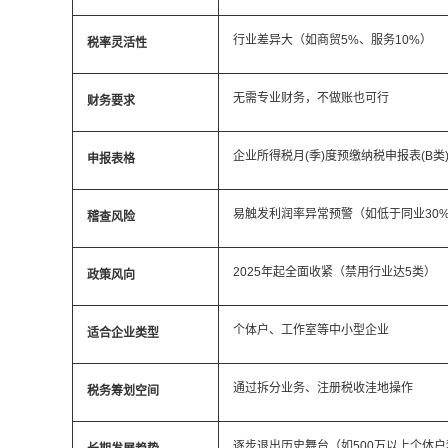
行业差异大（如商贸5%、服务10%）
税率灵活性
无需专业财务，不做账也可行
财务要求
企业所得税月(季)度预缴纳税申报表(B类
申报表格
易触发利润率异常预警（如低于同业30
稽查风险
2025年起全面收紧（禁用行业达5类）
政策风向
个体户、工作室等中小型企业
适合企业类型
通过拆分业务、注册税收洼地操作
税务筹划空间
逐步退出历史舞台（如500万以上个体