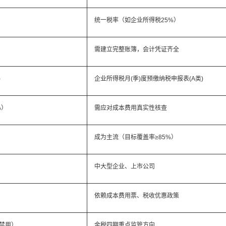
统一税率（如企业所得税25%）
需建立完整账簿，会计凭证齐全
)
企业所得税月(季)度预缴纳税申报表(A类)
%）
需应对成本费用真实性核查
成为主流（目标覆盖率≥85%）
中大型企业、上市公司
依赖成本费用票、税收优惠政策
户禁用）
金税四期重点监管方向