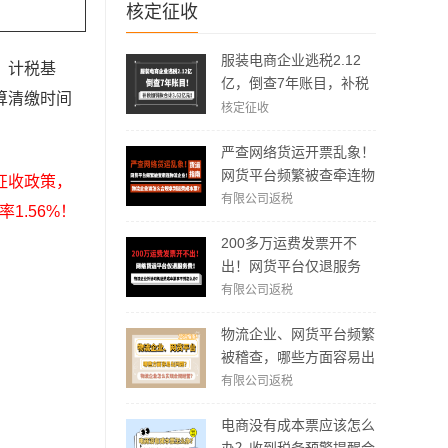
核定征收
服装电商企业逃税2.12
、计税基
亿，倒查7年账目，补税
算清缴时间
加罚款3.62亿元！
核定征收
严查网络货运开票乱象！
网货平台频繁被查牵连物
征收政策，
流企业！物流企业该怎么
有限公司返税
率1.56%！
合规拿到运费成本票？
200多万运费发票开不
出！网货平台仅退服务
费，运费成本拿不到怎么
有限公司返税
办？
物流企业、网货平台频繁
被稽查，哪些方面容易出
现问题？怎么实现合规经
有限公司返税
营？
电商没有成本票应该怎么