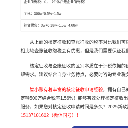
企业所得税：0，（个体户无企业所得税）
个税：300w*0.5%=1.5w
综合税负：3w+0.18w+1.5w=4.68w
从上面的核定征收和查账征收的税率对比我们可以
相比较查账征收缴税会有优惠，但是我们需要保证我
核定征收与查账征收的区别本质在于计税依据的确
规需求。建议结合自身业务特点，必要时咨询专业税
智小账有着丰富的核定征收申请经验
，拥有自己
定额500万综合税率1.56%！能够有效处理核定
服务，如果您对核定征收申请时间是多久？2025新
15137101602（微信同号）！