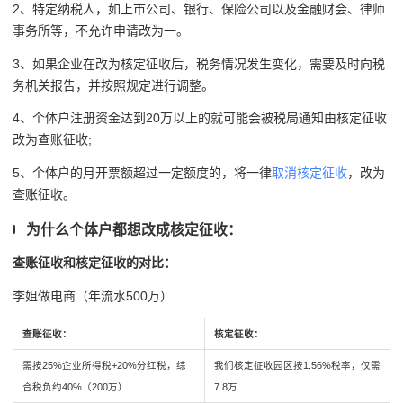
2、特定纳税人，如上市公司、银行、保险公司以及金融财会、律师
事务所等，不允许申请改为一。
3、如果企业在改为核定征收后，税务情况发生变化，需要及时向税
务机关报告，并按照规定进行调整。
4、个体户注册资金达到20万以上的就可能会被税局通知由核定征收
改为查账征收;
5、个体户的月开票额超过一定额度的，将一律
取消核定征收
，改为
查账征收。
为什么个体户都想改成核定征收：
查账征收和核定征收的对比：
李姐做电商（年流水500万）
查账征收：
核定征收：
需按25%企业所得税+20%分红税，综
我们核定征收园区按1.56%税率，仅需
合税负约40%（200万）
7.8万