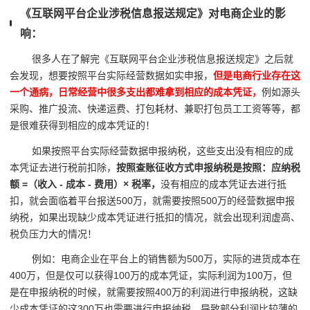
《互联网平台企业涉税信息报送规定》对电商企业的影
响：
很多人在了解完《互联网平台企业涉税信息报送规定》之后就
会发现，想要按照平台实际经营数据如实申报，
但是电商行业存在这
一个通病，日常经营中很多支出都难拿到相应的成本凭证，
例如源头
采购、推广投流、快递运费、打包耗材、兼职打包员工工资等等，都
是很难获得到相应的成本凭证的！
如果按照平台实际经营数据申报纳税，这些支出没有相应的成
本凭证去进行税前扣除，
按照查账征收方式申报纳税是按照：应纳税
额 =（收入 - 成本 - 费用）× 税率，
没有相应的成本凭证去进行抵
扣，就会面临着平台报送500万，就需要按照500万的经营数据申报
纳税，如果出现缺少成本凭证进行抵扣的情况，就会出现利润虚高、
税负压力大的情况！
例如：电商企业在平台上的销售额为500万，实际的进货成本在
400万，但是仅可以获得100万的成本凭证，实际利润为100万，但
是在申报纳税的时候，就需要按照400万的利润进行申报纳税，这缺
少成本凭证的这300万也需要进行申报纳税，导致部分利润比较薄的