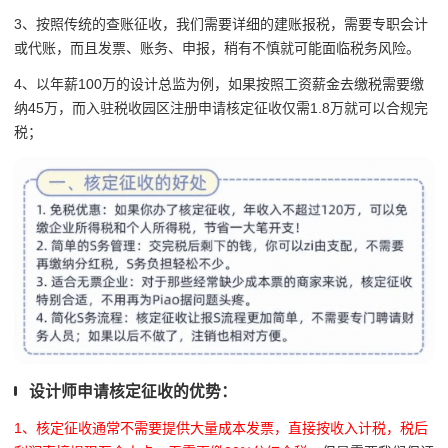
3、按照传统的查账征收，我们需要详细的建账报税，需要
专职会计
或代账，而且
发票、账务、申报，稍有不慎就可能面临税务风险。
4、以
年薪
100
万的设计总监为例，如果按照工资薪金去缴税需要缴
纳
45
万，而入驻税收园区注册申请核定征收仅需
1.8
万就可以合规完
税；
设计师申请核定征收的优势：
1、
核定征收通常不需要提供大量成本发票，直接按收入计税，
税后