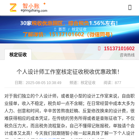
首页
/
核定征收
15137101602
核定征收
咨询热线
个人设计师工作室核定征收税收优惠政策！
日期：
2025-08-05 10:38:49
频道：
核定征收
阅读：877
对于我们独立的个人设计师，或者是小型的设计工作室来说，
自由职
业接单，收入不稳定，税负却一点不含糊；
在日常经营中成本大多为
人力、创意和时间，
辛辛苦苦熬夜赶稿、反复修改换来的设计费，
很
难获得相应的成本凭证，在传统的劳务所得或者是查账征收下，不仅
税负压力大，而且税务流程复杂，自己不懂得记账报税，单独请个会
计成本又太高！今天我们就跟随智小账一起来具体了解一下个人设计