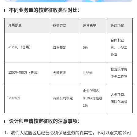
不同业务量的核定征收类型对比：
开票额度
征收方式
综合税率
适用场景
自由职业
≤120万（普票）
双免核定
0%
者、小型工
作室
稳定接单的
120万-450万（普票）
大额核定
1.56%
中型工作室
企业所得税
大型项目、
＞450万
有限公司核定
0.5%+增值税
团队化运营
1%
设计师申请核定征收的注意事项：
1、我们入驻园区后经营必须保证业务的真实性，不可以跟
关联公司