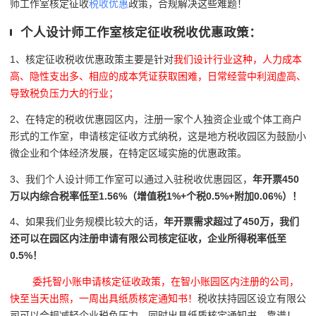
师工作室核定征收
税收优惠
政策，合规解决这些难题！
个人设计师工作室核定征收税收优惠政策：
1、核定征收税收优惠政策主要是针对
我们设计行业这种，
人力成本
高、隐性支出多、相应的成本凭证获取困难，日常经营中利润虚高、
导致税负压力大的行业；
2、
在特定的税收优惠园区内，注册一家个人独资企业或个体工商户
形式的工作室，申请核定征收方式纳税，这是地方税收园区为鼓励小
微企业和个体经济发展，在特定区域实施的优惠政策。
3、我们个人设计师工作室可以通过入驻税收优惠园区，
年开票450
万以内综合税率低至1.56%（增值税1%+个税0.5%+附加0.06%）！
4、如果我们业务规模比较大的话，
年开票需求超过了
450
万，我们
还可以在园区内注册申请
有限公司核定征收，企业所得税率低至
0.5%！
委托智小账申请核定征收政策，在智小账园区内注册的公司，
快至当天出照，一周出具纸质核定通知书！
税收扶持园区设立有限公
司可以合规减轻企业税负压力，同时出具纸质核定通知书，靠谱！