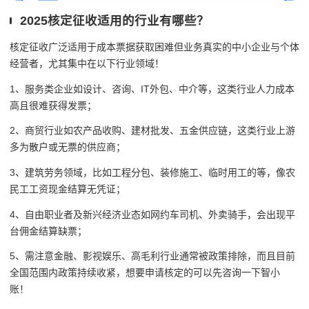
2025核定征收适用的行业有哪些？
核定征收广泛适用于成本票据获取困难但业务真实的中小企业与个体
经营者，尤其集中在以下行业领域！
1、服务类企业如设计、咨询、IT外包、中介等，这类行业人力成本
高且很难获得发票；
2、商贸行业如农产品收购、建材批发、五金供应链，这类行业上游
多为散户或无票的供应商；
3、建筑劳务领域，比如工程分包、装修施工、临时用工的等，像农
民工工资现金结算无凭证；
4、自由职业者及新兴经济业态如网约车司机、外卖骑手，会出现平
台佣金结算缺票；
5、需注意金融、影视娱乐、高毛利行业通常被政策排除，而且目前
全国范围内政策持续收紧，想要申请核定的可以先咨询一下智小
账！