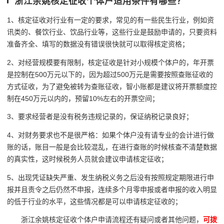
浙江余姚核定征收个体户适用条件有哪些？
1、核定征收对行业有一定的要求，常见的有一些民生行业，例如资
讯类的、餐饮行业、饮品行业等，这些行业是鼓励申请的，只要资料
准备齐全、填写的数据没有错误很快就可以取得核定资格；
2、对经营规模要有限制，核定征收是针对小规模个体户的，年开票
是控制在500万元以下的，因为超过500万元是需要按照查账征收的
方式征收，为了避免被转为查账征收，智小账都是建议将开票额度控
制在450万元以内的，预留10%左右的开票空间；
3、要求经营者是没有税务违规记录的，保证纳税记录良好；
4、对财务要求也不是很严格：如果个体户没有请专业的会计进行做
账的话，账目一般是会比较混乱，在进行查账的时候核查不清楚数据
的真实性，这时候税务人员就会建议申请核定征收；
5、出现凭证缺失严重、发生纳税义务之后没有按照规定期限进行申
报并且责令之后仍然不申报，连续多个月零申报或者申报的收入明显
的低于行业的水平，这些情况都是可以申请核定征收的；
浙江余姚核定征收个体户申请流程还有疑问或者其他问题，
可拨