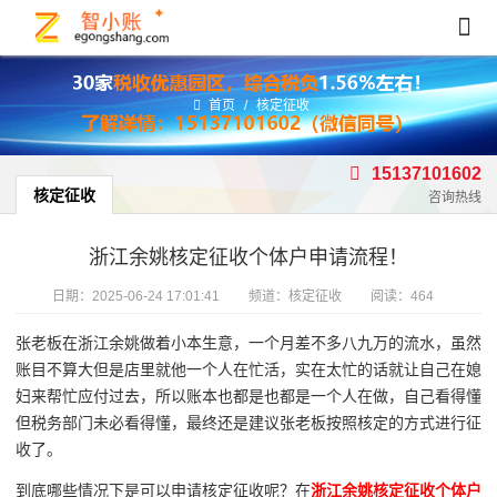
首页
/
核定征收
15137101602
核定征收
咨询热线
浙江余姚核定征收个体户申请流程！
日期：
2025-06-24 17:01:41
频道：
核定征收
阅读：464
张老板在浙江余姚做着小本生意，一个月差不多八九万的流水，虽然
账目不算大但是店里就他一个人在忙活，实在太忙的话就让自己在媳
妇来帮忙应付过去，所以账本也都是也都是一个人在做，自己看得懂
但税务部门未必看得懂，最终还是建议张老板按照核定的方式进行征
收了。
到底哪些情况下是可以申请核定征收呢？在
浙江余姚核定征收个体户